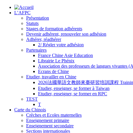
L’AFPC
Présentation
Statuts
Stages de formation adhérents
Devenir adhérent, renouveler son adhésion
Adhérer, réadhérer
2/ Régler votre adhésion
Partenaires
France Chine Asie Education
Librairie Le Phénix
Association des professeurs de langues vivantes 
Ecrans de Chine
Etudier, travailler en Chine
2026法國華語文教師來臺研習培訓課程 Training Program for
Etudier, enseigner, se former à Taiwan
Etudier, enseigner, se former en RPC
TEST
T
Carte du Chinois
Crèches et Ecoles maternelles
Enseignement primaire
Enseignement secondaire
Sections internationales