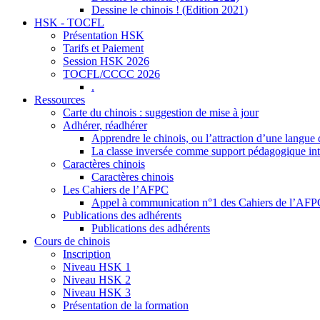
Dessine le chinois ! (Edition 2021)
HSK - TOCFL
Présentation HSK
Tarifs et Paiement
Session HSK 2026
TOCFL/CCCC 2026
.
Ressources
Carte du chinois : suggestion de mise à jour
Adhérer, réadhérer
Apprendre le chinois, ou l’attraction d’une langue 
La classe inversée comme support pédagogique inte
Caractères chinois
Caractères chinois
Les Cahiers de l’AFPC
Appel à communication n°1 des Cahiers de l’AF
Publications des adhérents
Publications des adhérents
Cours de chinois
Inscription
Niveau HSK 1
Niveau HSK 2
Niveau HSK 3
Présentation de la formation