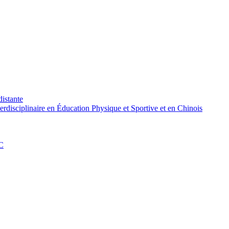
distante
rdisciplinaire en Éducation Physique et Sportive et en Chinois
PC