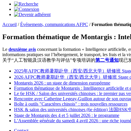
Accueil
/
Événements, communications AFPC
/
Formation thématique
Formation thématique de Montargis : Intelli
Le
deuxième avis
concernant la formation « Intelligence artificielle,
informations pratiques sur l’hébergement, le transport, les frais et la vis
关于“人工智能及汉语教学与评估”专项培训的
第二号通知
现已
2025年AFPC教师暑期赴华（西安/西北大学）研修班 Stage d’été en Chine 
2026 AFPC教师暑期赴华（西安/西北大学）研修班 Stage d’été en Chine 
Montargis 2026 : un stage de dimension européenne
Formation thématique de Montargis : Intelligence artificielle et
Le 6e HSK / Salon des universités chinoises : le premier pas ve
Rencontre avec Catherine Legeay-Guillon autour de son ouvrage
Boîte à outils "Caractères chinois" : trois nouvelles ressources
HSK & salon des universités chinoises (6e édition) 法国HS
Stage de Montargis des 4 et 5 juillet 2026 : le programme
L’Assemblée générale du samedi 4 avril 2026 : une riche journé
Contact