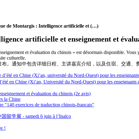
 de Montargis : Intelligence artificielle et (…)
gence artificielle et enseignement et évalua
 enseignement et évaluation du chinois » est désormais disponible. Vous y
ite culturelle.
发布。通知中包含详细日程、主讲嘉宾介绍，以及住宿、交通、
(Xi’an, université du Nord-Ouest) pour les enseignants
(Xi’an, Université du Nord-Ouest) pour les enseignants 
 enseignement et évaluation du chinois (2e avis)
rs la Chine
 "140 exercices de traduction chinois-français"
K中国留学展 - samedi 6 juin à l’Inalco
e !