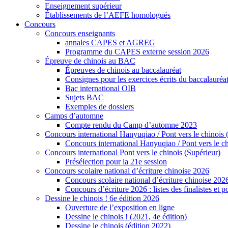
Enseignement supérieur
Établissements de l’AEFE homologués
Concours
Concours enseignants
annales CAPES et AGREG
Programme du CAPES externe session 2026
Épreuve de chinois au BAC
Épreuves de chinois au baccalauréat
Consignes pour les exercices écrits du baccalauréa
Bac international OIB
Sujets BAC
Exemples de dossiers
Camps d’automne
Compte rendu du Camp d’automne 2023
Concours international Hanyuqiao / Pont vers le chinois 
Concours international Hanyuqiao / Pont vers le ch
Concours international Pont vers le chinois (Supérieur)
Présélection pour la 21e session
Concours scolaire national d’écriture chinoise 2026
Concours scolaire national d’écriture chinoise 202
Concours d’écriture 2026 : listes des finalistes et
Dessine le chinois ! 6e édition 2026
Ouverture de l’exposition en ligne
Dessine le chinois ! (2021, 4e édition)
Dessine le chinois (édition 2022)