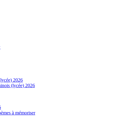
t
(lycée) 2026
inois (lycée) 2026
6
 poèmes à mémoriser