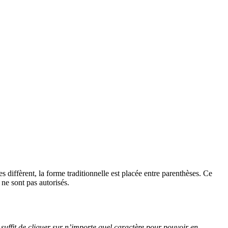
s diffèrent, la forme traditionnelle est placée entre parenthèses. Ce
 ne sont pas autorisés.
suffit de cliquer sur n’importe quel caractère pour pouvoir en