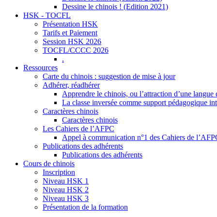
Dessine le chinois ! (Edition 2021)
HSK - TOCFL
Présentation HSK
Tarifs et Paiement
Session HSK 2026
TOCFL/CCCC 2026
.
Ressources
Carte du chinois : suggestion de mise à jour
Adhérer, réadhérer
Apprendre le chinois, ou l’attraction d’une langue 
La classe inversée comme support pédagogique inte
Caractères chinois
Caractères chinois
Les Cahiers de l’AFPC
Appel à communication n°1 des Cahiers de l’AF
Publications des adhérents
Publications des adhérents
Cours de chinois
Inscription
Niveau HSK 1
Niveau HSK 2
Niveau HSK 3
Présentation de la formation