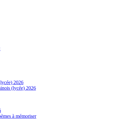
t
(lycée) 2026
inois (lycée) 2026
6
 poèmes à mémoriser