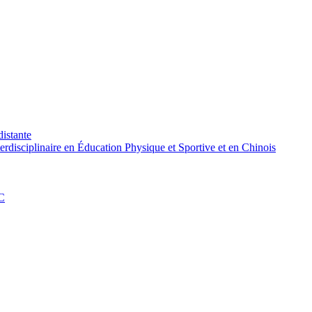
distante
rdisciplinaire en Éducation Physique et Sportive et en Chinois
PC