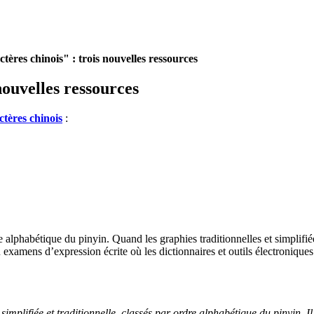
ctères chinois" : trois nouvelles ressources
nouvelles ressources
ctères chinois
:
e alphabétique du pinyin. Quand les graphies traditionnelles et simplifiée
examens d’expression écrite où les dictionnaires et outils électroniques
plifiée et traditionnelle, classés par ordre alphabétique du pinyin. Il 