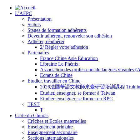
L’AFPC
Présentation
Statuts
Stages de formation adhérents
Devenir adhérent, renouveler son adhésion
Adhérer, réadhérer
2/ Régler votre adhésion
Partenaires
France Chine Asie Education
Librairie Le Phénix
Association des professeurs de langues vivantes 
Ecrans de Chine
Etudier, travailler en Chine
2026法國華語文教師來臺研習培訓課程 Training Program for
Etudier, enseigner, se former à Taiwan
Etudier, enseigner, se former en RPC
TEST
T
Carte du Chinois
Crèches et Ecoles maternelles
Enseignement primaire
Enseignement secondaire
Sections internationales