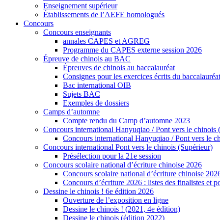
Enseignement supérieur
Établissements de l’AEFE homologués
Concours
Concours enseignants
annales CAPES et AGREG
Programme du CAPES externe session 2026
Épreuve de chinois au BAC
Épreuves de chinois au baccalauréat
Consignes pour les exercices écrits du baccalauréa
Bac international OIB
Sujets BAC
Exemples de dossiers
Camps d’automne
Compte rendu du Camp d’automne 2023
Concours international Hanyuqiao / Pont vers le chinois 
Concours international Hanyuqiao / Pont vers le ch
Concours international Pont vers le chinois (Supérieur)
Présélection pour la 21e session
Concours scolaire national d’écriture chinoise 2026
Concours scolaire national d’écriture chinoise 202
Concours d’écriture 2026 : listes des finalistes et
Dessine le chinois ! 6e édition 2026
Ouverture de l’exposition en ligne
Dessine le chinois ! (2021, 4e édition)
Dessine le chinois (édition 2022)