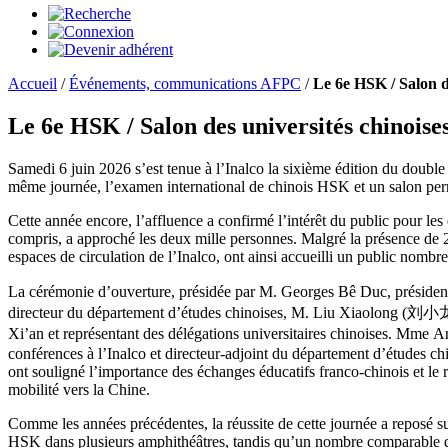
Accueil
/
Événements, communications AFPC
/
Le 6e HSK / Salon de
Le 6e HSK / Salon des universités chinoises
Samedi 6 juin 2026 s’est tenue à l’Inalco la sixième édition du doubl
même journée, l’examen international de chinois HSK et un salon permet
Cette année encore, l’affluence a confirmé l’intérêt du public pour le
compris, a approché les deux mille personnes. Malgré la présence de 20 
espaces de circulation de l’Inalco, ont ainsi accueilli un public nombr
La cérémonie d’ouverture, présidée par M. Georges Bê Duc, présiden
directeur du département d’études chinoises, M. Liu Xiaolong (刘小龙),
Xi’an et représentant des délégations universitaires chinoises. Mme 
conférences à l’Inalco et directeur-adjoint du département d’études ch
ont souligné l’importance des échanges éducatifs franco-chinois et le
mobilité vers la Chine.
Comme les années précédentes, la réussite de cette journée a reposé 
HSK dans plusieurs amphithéâtres, tandis qu’un nombre comparable d’i