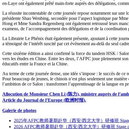
en-Laye ont également prêté main-forte auprès des délégations, comme i
La réussite incontestable de cette journée repose notamment sur une lo
présidente Shao Wenbing, secondée pour l’aspect logistique par Mm
Hong et Mme Sandra Regensberg ont également retroussé leurs manches p
examens, de l’accompagnement des délégations et de la coordination g
La Librairie Le Phénix était également présente, ajoutant à cette jou
a témoigné de l’intérêt suscité par cet événement au-delà du seul cadre 
Cette sixième édition a ainsi confirmé la force du tandem HSK / Salon 
vers les études en Chine. Entre les deux, l’AFPC joue pleinement son r
éducatifs entre la France et la Chine.
Au terme de cette journée dense, une idée s’impose : le succès de ce re
Pour beaucoup de jeunes, le chinois n’est plus seulement une matière é
l’ambition de ce Salon : transformer l’apprentissage de la langue en pr
Allocution de Monsieur Chen Li (陈力), ministre auprès de l’am
Article du Journal de l’Europe (欧洲时报).
Galerie de photos
2025年AFPC教师暑期赴华（西安/西北大学）研修班 Stage d’été en Chine 
2026 AFPC教师暑期赴华（西安/西北大学）研修班 Stage d’été en Chine 