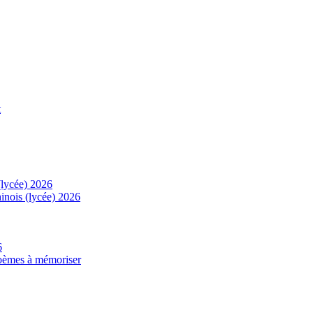
t
(lycée) 2026
inois (lycée) 2026
6
 poèmes à mémoriser