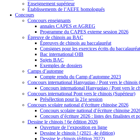
Enseignement supérieur
Établissements de l’AEFE homologués
Concours
Concours enseignants
annales CAPES et AGREG
Programme du CAPES externe session 2026
Épreuve de chinois au BAC
Épreuves de chinois au baccalauréat
Consignes pour les exercices écrits du baccalauréa
Bac international OIB
Sujets BAC
Exemples de dossiers
Camps d’automne
Compte rendu du Camp d’automne 2023
Concours international Hanyuqiao / Pont vers le chinois 
Concours international Hanyuqiao / Pont vers le ch
Concours international Pont vers le chinois (Supérieur)
Présélection pour la 21e session
Concours scolaire national d’écriture chinoise 2026
Concours scolaire national d’écriture chinoise 202
Concours d’écriture 2026 : listes des finalistes et
Dessine le chinois ! 6e édition 2026
Ouverture de l’exposition en ligne
Dessine le chinois ! (2021, 4e édition)
Dessine le chinois (édition 2022)