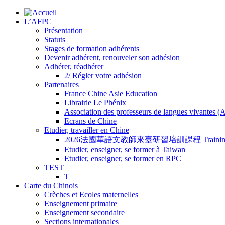
L’AFPC
Présentation
Statuts
Stages de formation adhérents
Devenir adhérent, renouveler son adhésion
Adhérer, réadhérer
2/ Régler votre adhésion
Partenaires
France Chine Asie Education
Librairie Le Phénix
Association des professeurs de langues vivantes 
Ecrans de Chine
Etudier, travailler en Chine
2026法國華語文教師來臺研習培訓課程 Training Program for
Etudier, enseigner, se former à Taiwan
Etudier, enseigner, se former en RPC
TEST
T
Carte du Chinois
Crèches et Ecoles maternelles
Enseignement primaire
Enseignement secondaire
Sections internationales