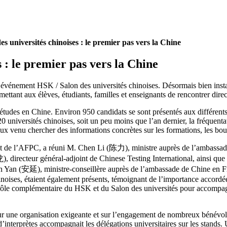
s universités chinoises : le premier pas vers la Chine
 : le premier pas vers la Chine
e événement HSK / Salon des universités chinoises. Désormais bien inst
tant aux élèves, étudiants, familles et enseignants de rencontrer direc
s études en Chine. Environ 950 candidats se sont présentés aux différent
universités chinoises, soit un peu moins que l’an dernier, la fréquentati
eux venu chercher des informations concrètes sur les formations, les bour
t de l’AFPC, a réuni M. Chen Li (陈力), ministre auprès de l’ambassade
 directeur général-adjoint de Chinese Testing International, ainsi q
An Yan (安延), ministre-conseillère auprès de l’ambassade de Chine en Fr
inoises, étaient également présents, témoignant de l’importance accordé
 rôle complémentaire du HSK et du Salon des universités pour accompagn
sur une organisation exigeante et sur l’engagement de nombreux bénévol
nterprètes accompagnait les délégations universitaires sur les stands.