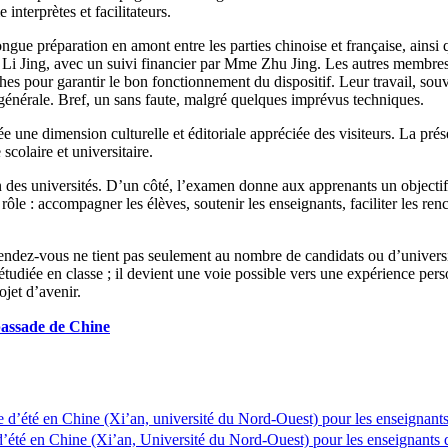
nterprètes et facilitateurs.
ngue préparation en amont entre les parties chinoise et française, ainsi
e Li Jing, avec un suivi financier par Mme Zhu Jing. Les autres memb
our garantir le bon fonctionnement du dispositif. Leur travail, souven
énérale. Bref, un sans faute, malgré quelques imprévus techniques.
rnée une dimension culturelle et éditoriale appréciée des visiteurs. La
scolaire et universitaire.
des universités. D’un côté, l’examen donne aux apprenants un objectif c
ôle : accompagner les élèves, soutenir les enseignants, faciliter les re
ndez-vous ne tient pas seulement au nombre de candidats ou d’universités
tudiée en classe ; il devient une voie possible vers une expérience pers
ojet d’avenir.
bassade de Chine
(Xi’an, université du Nord-Ouest) pour les enseignants
(Xi’an, Université du Nord-Ouest) pour les enseignants 