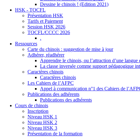
Dessine le chinois ! (Edition 2021)
HSK - TOCFL
Présentation HSK
Tarifs et Paiement
Session HSK 2026
TOCFL/CCCC 2026
.
Ressources
Carte du chinois : suggestion de mise à jour
Adhérer, réadhérer
Apprendre le chinois, ou l’attraction d’une langue 
La classe inversée comme support pédagogique inte
Caractères chinois
Caractères chinois
Les Cahiers de l’AFPC
Appel à communication n°1 des Cahiers de l’AF
Publications des adhérents
Publications des adhérents
Cours de chinois
Inscription
Niveau HSK 1
Niveau HSK 2
Niveau HSK 3
Présentation de la formation