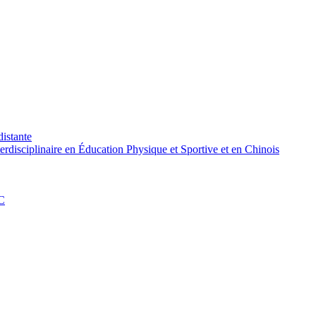
distante
rdisciplinaire en Éducation Physique et Sportive et en Chinois
PC