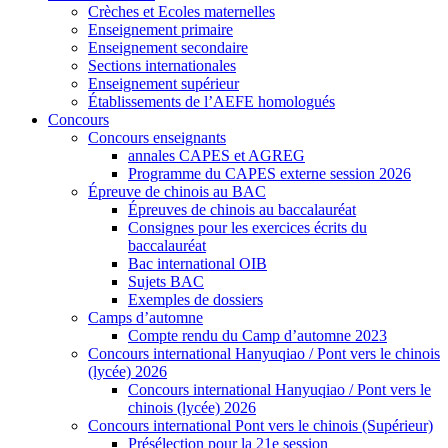
Crèches et Ecoles maternelles
Enseignement primaire
Enseignement secondaire
Sections internationales
Enseignement supérieur
Établissements de l’AEFE homologués
Concours
Concours enseignants
annales CAPES et AGREG
Programme du CAPES externe session 2026
Épreuve de chinois au BAC
Épreuves de chinois au baccalauréat
Consignes pour les exercices écrits du
baccalauréat
Bac international OIB
Sujets BAC
Exemples de dossiers
Camps d’automne
Compte rendu du Camp d’automne 2023
Concours international Hanyuqiao / Pont vers le chinois
(lycée) 2026
Concours international Hanyuqiao / Pont vers le
chinois (lycée) 2026
Concours international Pont vers le chinois (Supérieur)
Présélection pour la 21e session