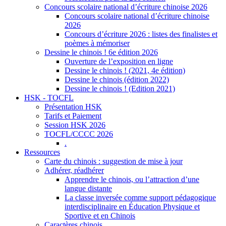
Concours scolaire national d’écriture chinoise 2026
Concours scolaire national d’écriture chinoise
2026
Concours d’écriture 2026 : listes des finalistes et
poèmes à mémoriser
Dessine le chinois ! 6e édition 2026
Ouverture de l’exposition en ligne
Dessine le chinois ! (2021, 4e édition)
Dessine le chinois (édition 2022)
Dessine le chinois ! (Edition 2021)
HSK - TOCFL
Présentation HSK
Tarifs et Paiement
Session HSK 2026
TOCFL/CCCC 2026
.
Ressources
Carte du chinois : suggestion de mise à jour
Adhérer, réadhérer
Apprendre le chinois, ou l’attraction d’une
langue distante
La classe inversée comme support pédagogique
interdisciplinaire en Éducation Physique et
Sportive et en Chinois
Caractères chinois