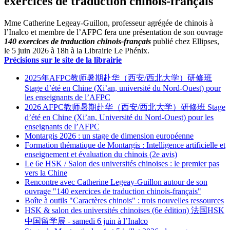
exercices de traduction chinois-français"
Mme Catherine Legeay-Guillon, professeur agrégée de chinois à
l’Inalco et membre de l’AFPC fera une présentation de son ouvrage
140 exercices de traduction chinois-français
publié chez Ellipses,
le 5 juin 2026 à 18h à la Librairie Le Phénix.
Précisions sur le site de la librairie
2025年AFPC教师暑期赴华（西安/西北大学）研修班
Stage d’été en Chine (Xi’an, université du Nord-Ouest) pour
les enseignants de l’AFPC
2026 AFPC教师暑期赴华（西安/西北大学）研修班 Stage
d’été en Chine (Xi’an, Université du Nord-Ouest) pour les
enseignants de l’AFPC
Montargis 2026 : un stage de dimension européenne
Formation thématique de Montargis : Intelligence artificielle et
enseignement et évaluation du chinois (2e avis)
Le 6e HSK / Salon des universités chinoises : le premier pas
vers la Chine
Rencontre avec Catherine Legeay-Guillon autour de son
ouvrage "140 exercices de traduction chinois-français"
Boîte à outils "Caractères chinois" : trois nouvelles ressources
HSK & salon des universités chinoises (6e édition) 法国HSK
中国留学展 - samedi 6 juin à l’Inalco