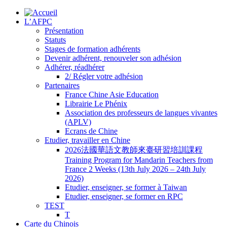
L’AFPC
Présentation
Statuts
Stages de formation adhérents
Devenir adhérent, renouveler son adhésion
Adhérer, réadhérer
2/ Régler votre adhésion
Partenaires
France Chine Asie Education
Librairie Le Phénix
Association des professeurs de langues vivantes
(APLV)
Ecrans de Chine
Etudier, travailler en Chine
2026法國華語文教師來臺研習培訓課程
Training Program for Mandarin Teachers from
France 2 Weeks (13th July 2026 – 24th July
2026)
Etudier, enseigner, se former à Taiwan
Etudier, enseigner, se former en RPC
TEST
T
Carte du Chinois