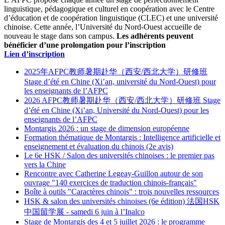
linguistique, pédagogique et culturel en coopération avec le Centre
d’éducation et de coopération linguistique (CLEC) et une université
chinoise. Cette année, l’Université du Nord-Ouest accueille de
nouveau le stage dans son campus.
Les adhérents peuvent
bénéficier d’une prolongation pour l’inscription
Lien d’inscription
2025年AFPC教师暑期赴华（西安/西北大学）研修班
Stage d’été en Chine (Xi’an, université du Nord-Ouest) pour
les enseignants de l’AFPC
2026 AFPC教师暑期赴华（西安/西北大学）研修班 Stage
d’été en Chine (Xi’an, Université du Nord-Ouest) pour les
enseignants de l’AFPC
Montargis 2026 : un stage de dimension européenne
Formation thématique de Montargis : Intelligence artificielle et
enseignement et évaluation du chinois (2e avis)
Le 6e HSK / Salon des universités chinoises : le premier pas
vers la Chine
Rencontre avec Catherine Legeay-Guillon autour de son
ouvrage "140 exercices de traduction chinois-français"
Boîte à outils "Caractères chinois" : trois nouvelles ressources
HSK & salon des universités chinoises (6e édition) 法国HSK
中国留学展 - samedi 6 juin à l’Inalco
Stage de Montargis des 4 et 5 juillet 2026 : le programme