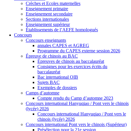
Crèches et Ecoles maternelles
Enseignement primaire
Enseignement secondaire
Sections internationales
Enseignement supérieur
Établissements de l’AEFE homologués
Concours
Concours enseignants
annales CAPES et AGREG
Programme du CAPES externe session 2026
Épreuve de chinois au BAC
Épreuves de chinois au baccalauréat
Consignes pour les exercices écrits du
baccalauréat
Bac international OIB
Sujets BAC
Exemples de dossiers
Camps d’automne
Compte rendu du Camp d’automne 2023
Concours international Hanyuqiao / Pont vers le chinois
(lycée) 2026
Concours international Hanyuqiao / Pont vers le
chinois (lycée) 2026
Concours international Pont vers le chinois (Supérieur)
Présélection pour la 21e session