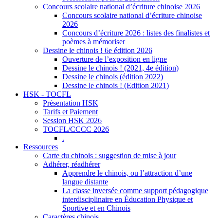
Concours scolaire national d’écriture chinoise 2026
Concours scolaire national d’écriture chinoise
2026
Concours d’écriture 2026 : listes des finalistes et
poèmes à mémoriser
Dessine le chinois ! 6e édition 2026
Ouverture de l’exposition en ligne
Dessine le chinois ! (2021, 4e édition)
Dessine le chinois (édition 2022)
Dessine le chinois ! (Edition 2021)
HSK - TOCFL
Présentation HSK
Tarifs et Paiement
Session HSK 2026
TOCFL/CCCC 2026
.
Ressources
Carte du chinois : suggestion de mise à jour
Adhérer, réadhérer
Apprendre le chinois, ou l’attraction d’une
langue distante
La classe inversée comme support pédagogique
interdisciplinaire en Éducation Physique et
Sportive et en Chinois
Caractères chinois