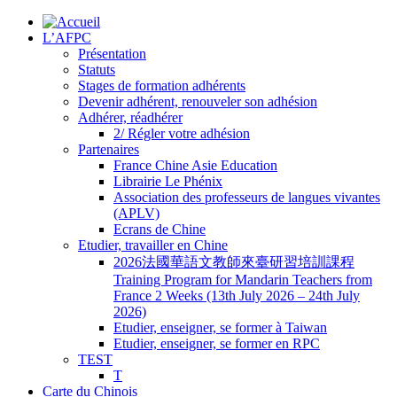
L’AFPC
Présentation
Statuts
Stages de formation adhérents
Devenir adhérent, renouveler son adhésion
Adhérer, réadhérer
2/ Régler votre adhésion
Partenaires
France Chine Asie Education
Librairie Le Phénix
Association des professeurs de langues vivantes
(APLV)
Ecrans de Chine
Etudier, travailler en Chine
2026法國華語文教師來臺研習培訓課程
Training Program for Mandarin Teachers from
France 2 Weeks (13th July 2026 – 24th July
2026)
Etudier, enseigner, se former à Taiwan
Etudier, enseigner, se former en RPC
TEST
T
Carte du Chinois