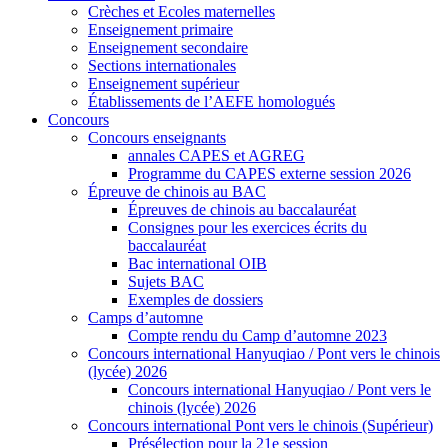
Crèches et Ecoles maternelles
Enseignement primaire
Enseignement secondaire
Sections internationales
Enseignement supérieur
Établissements de l’AEFE homologués
Concours
Concours enseignants
annales CAPES et AGREG
Programme du CAPES externe session 2026
Épreuve de chinois au BAC
Épreuves de chinois au baccalauréat
Consignes pour les exercices écrits du
baccalauréat
Bac international OIB
Sujets BAC
Exemples de dossiers
Camps d’automne
Compte rendu du Camp d’automne 2023
Concours international Hanyuqiao / Pont vers le chinois
(lycée) 2026
Concours international Hanyuqiao / Pont vers le
chinois (lycée) 2026
Concours international Pont vers le chinois (Supérieur)
Présélection pour la 21e session