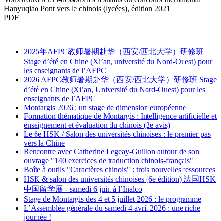
Hanyuqiao Pont vers le chinois (lycées), édition 2021
PDF
2025年AFPC教师暑期赴华（西安/西北大学）研修班
Stage d’été en Chine (Xi’an, université du Nord-Ouest) pour
les enseignants de l’AFPC
2026 AFPC教师暑期赴华（西安/西北大学）研修班 Stage
d’été en Chine (Xi’an, Université du Nord-Ouest) pour les
enseignants de l’AFPC
Montargis 2026 : un stage de dimension européenne
Formation thématique de Montargis : Intelligence artificielle et
enseignement et évaluation du chinois (2e avis)
Le 6e HSK / Salon des universités chinoises : le premier pas
vers la Chine
Rencontre avec Catherine Legeay-Guillon autour de son
ouvrage "140 exercices de traduction chinois-français"
Boîte à outils "Caractères chinois" : trois nouvelles ressources
HSK & salon des universités chinoises (6e édition) 法国HSK
中国留学展 - samedi 6 juin à l’Inalco
Stage de Montargis des 4 et 5 juillet 2026 : le programme
L’Assemblée générale du samedi 4 avril 2026 : une riche
journée !