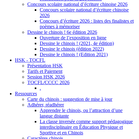
Concours scolaire national d’écriture chinoise 2026
Concours scolaire national d’écriture chinoise
2026
Concours d’écriture 2026 : listes des finalistes et
poèmes à mémoriser
Dessine le chinois ! 6e édition 2026
Ouverture de l’exposition en ligne
Dessine le chinois ! (2021, 4e édition)
Dessine le chinois (édition 2022)
Dessine le chinois ! (Edition 2021)
HSK - TOCFL
Présentation HSK
Tarifs et Paiement
Session HSK 2026
TOCFL/CCCC 2026
.
Ressources
Carte du chinois : suggestion de mise à jour
Adhérer, réadhérer
Apprendre le chinois, ou l’attraction d’une
langue distante
La classe inversée comme support pédagogique
interdisciplinaire en Éducation Physique et
Sportive et en Chinois
Caractères chinois