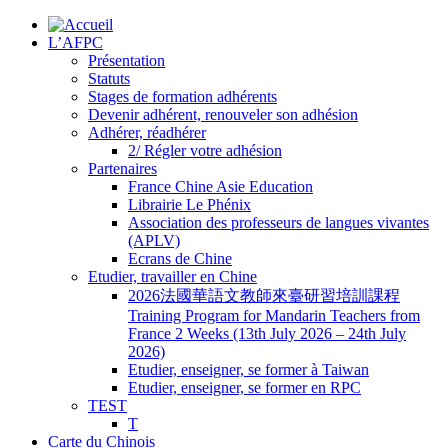
L’AFPC
Présentation
Statuts
Stages de formation adhérents
Devenir adhérent, renouveler son adhésion
Adhérer, réadhérer
2/ Régler votre adhésion
Partenaires
France Chine Asie Education
Librairie Le Phénix
Association des professeurs de langues vivantes
(APLV)
Ecrans de Chine
Etudier, travailler en Chine
2026法國華語文教師來臺研習培訓課程
Training Program for Mandarin Teachers from
France 2 Weeks (13th July 2026 – 24th July
2026)
Etudier, enseigner, se former à Taiwan
Etudier, enseigner, se former en RPC
TEST
T
Carte du Chinois