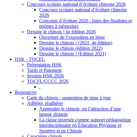
Concours scolaire national d’écriture chinoise 2026
Concours scolaire national d’écriture chinoise
2026
Concours d’écriture 2026 : listes des finalistes et
poèmes à mémoriser
Dessine le chinois ! 6e édition 2026
Ouverture de l’exposition en ligne
Dessine le chinois ! (2021, 4e édition)
Dessine le chinois (édition 2022)
Dessine le chinois ! (Edition 2021)
HSK - TOCFL
Présentation HSK
Tarifs et Paiement
Session HSK 2026
TOCFL/CCCC 2026
.
Ressources
Carte du chinois : suggestion de mise à jour
Adhérer, réadhérer
Apprendre le chinois, ou l’attraction d’une
langue distante
La classe inversée comme support pédagogique
interdisciplinaire en Éducation Physique et
Sportive et en Chinois
Caractères chinois