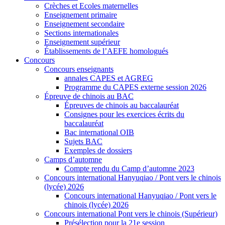
Crèches et Ecoles maternelles
Enseignement primaire
Enseignement secondaire
Sections internationales
Enseignement supérieur
Établissements de l’AEFE homologués
Concours
Concours enseignants
annales CAPES et AGREG
Programme du CAPES externe session 2026
Épreuve de chinois au BAC
Épreuves de chinois au baccalauréat
Consignes pour les exercices écrits du
baccalauréat
Bac international OIB
Sujets BAC
Exemples de dossiers
Camps d’automne
Compte rendu du Camp d’automne 2023
Concours international Hanyuqiao / Pont vers le chinois
(lycée) 2026
Concours international Hanyuqiao / Pont vers le
chinois (lycée) 2026
Concours international Pont vers le chinois (Supérieur)
Présélection pour la 21e session