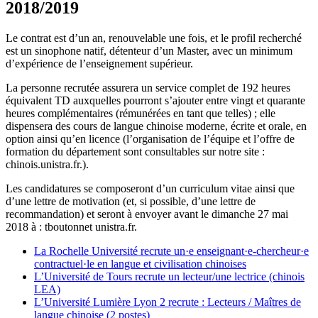
2018/2019
Le contrat est d’un an, renouvelable une fois, et le profil recherché
est un sinophone natif, détenteur d’un Master, avec un minimum
d’expérience de l’enseignement supérieur.
La personne recrutée assurera un service complet de 192 heures
équivalent TD auxquelles pourront s’ajouter entre vingt et quarante
heures complémentaires (rémunérées en tant que telles) ; elle
dispensera des cours de langue chinoise moderne, écrite et orale, en
option ainsi qu’en licence (l’organisation de l’équipe et l’offre de
formation du département sont consultables sur notre site :
chinois.unistra.fr.).
Les candidatures se composeront d’un curriculum vitae ainsi que
d’une lettre de motivation (et, si possible, d’une lettre de
recommandation) et seront à envoyer avant le dimanche 27 mai
2018 à : tboutonnet
unistra.fr.
La Rochelle Université recrute un·e enseignant·e-chercheur·e
contractuel·le en langue et civilisation chinoises
L’Université de Tours recrute un lecteur/une lectrice (chinois
LEA)
L’Université Lumière Lyon 2 recrute : Lecteurs / Maîtres de
langue chinoise (2 postes)