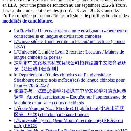
en LEA, pour une prise de fonction au 1er septembre 2026 à Tours.
Les candidatures sont ouvertes jusqu’au 9 avril 2026. Consultez
l’offre complète pour connaître les missions, le profil recherché et les
modalités de candidature
.
La Rochelle Université recrute un·e enseignant·e-chercheur·e
contractuel·le en langue et civilisation chinoises
L’Université de Tours recrute un lecteur/une lectrice (chinois
LEA)
L’Université Lumière Lyon 2 recrute : Lecteurs / Maîtres de
langue chinoise (2 postes)
深圳市中文路教育科技有限公司招聘法国中文教育教研
员【法国或中国深圳】
le Département d’études chinoises de l’Université de
Strasbourg recrute trois maîtres(ses) de langue chinoise pour
l’année 2026-2027
诚邀参与：法国汉语学习者课堂中华文化学习情况问卷
调查 | Appel à participation – Enquête sur l’apprentissage de
la culture chinoise en cours de chinois
L’école Yanqing No.2 Middle & High School (北京市延庆
区第二中学) cherche partenaire français
L’Université Lyon 3 (Jean Moulin) recrute un(e) PRAG ou
un(e) PRCE
Institution Notre-Dame La Riche recherche enseignant(e) HC