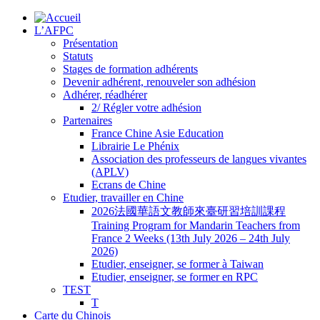
L’AFPC
Présentation
Statuts
Stages de formation adhérents
Devenir adhérent, renouveler son adhésion
Adhérer, réadhérer
2/ Régler votre adhésion
Partenaires
France Chine Asie Education
Librairie Le Phénix
Association des professeurs de langues vivantes
(APLV)
Ecrans de Chine
Etudier, travailler en Chine
2026法國華語文教師來臺研習培訓課程
Training Program for Mandarin Teachers from
France 2 Weeks (13th July 2026 – 24th July
2026)
Etudier, enseigner, se former à Taiwan
Etudier, enseigner, se former en RPC
TEST
T
Carte du Chinois