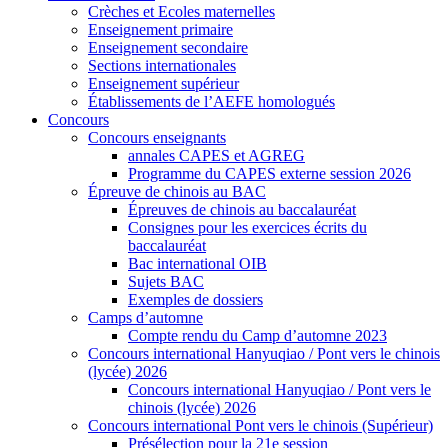
Crèches et Ecoles maternelles
Enseignement primaire
Enseignement secondaire
Sections internationales
Enseignement supérieur
Établissements de l’AEFE homologués
Concours
Concours enseignants
annales CAPES et AGREG
Programme du CAPES externe session 2026
Épreuve de chinois au BAC
Épreuves de chinois au baccalauréat
Consignes pour les exercices écrits du
baccalauréat
Bac international OIB
Sujets BAC
Exemples de dossiers
Camps d’automne
Compte rendu du Camp d’automne 2023
Concours international Hanyuqiao / Pont vers le chinois
(lycée) 2026
Concours international Hanyuqiao / Pont vers le
chinois (lycée) 2026
Concours international Pont vers le chinois (Supérieur)
Présélection pour la 21e session