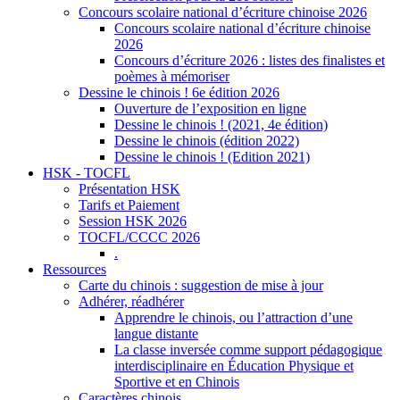
Concours scolaire national d’écriture chinoise 2026
Concours scolaire national d’écriture chinoise
2026
Concours d’écriture 2026 : listes des finalistes et
poèmes à mémoriser
Dessine le chinois ! 6e édition 2026
Ouverture de l’exposition en ligne
Dessine le chinois ! (2021, 4e édition)
Dessine le chinois (édition 2022)
Dessine le chinois ! (Edition 2021)
HSK - TOCFL
Présentation HSK
Tarifs et Paiement
Session HSK 2026
TOCFL/CCCC 2026
.
Ressources
Carte du chinois : suggestion de mise à jour
Adhérer, réadhérer
Apprendre le chinois, ou l’attraction d’une
langue distante
La classe inversée comme support pédagogique
interdisciplinaire en Éducation Physique et
Sportive et en Chinois
Caractères chinois