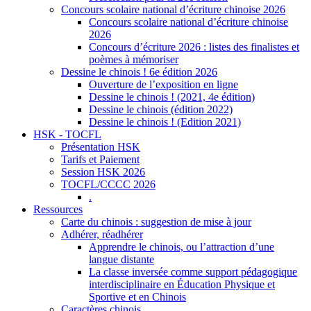
Concours scolaire national d’écriture chinoise 2026
Concours scolaire national d’écriture chinoise
2026
Concours d’écriture 2026 : listes des finalistes et
poèmes à mémoriser
Dessine le chinois ! 6e édition 2026
Ouverture de l’exposition en ligne
Dessine le chinois ! (2021, 4e édition)
Dessine le chinois (édition 2022)
Dessine le chinois ! (Edition 2021)
HSK - TOCFL
Présentation HSK
Tarifs et Paiement
Session HSK 2026
TOCFL/CCCC 2026
.
Ressources
Carte du chinois : suggestion de mise à jour
Adhérer, réadhérer
Apprendre le chinois, ou l’attraction d’une
langue distante
La classe inversée comme support pédagogique
interdisciplinaire en Éducation Physique et
Sportive et en Chinois
Caractères chinois