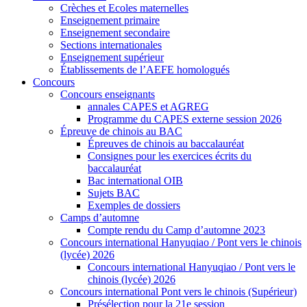
Crèches et Ecoles maternelles
Enseignement primaire
Enseignement secondaire
Sections internationales
Enseignement supérieur
Établissements de l’AEFE homologués
Concours
Concours enseignants
annales CAPES et AGREG
Programme du CAPES externe session 2026
Épreuve de chinois au BAC
Épreuves de chinois au baccalauréat
Consignes pour les exercices écrits du
baccalauréat
Bac international OIB
Sujets BAC
Exemples de dossiers
Camps d’automne
Compte rendu du Camp d’automne 2023
Concours international Hanyuqiao / Pont vers le chinois
(lycée) 2026
Concours international Hanyuqiao / Pont vers le
chinois (lycée) 2026
Concours international Pont vers le chinois (Supérieur)
Présélection pour la 21e session