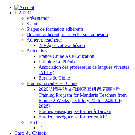
L’AFPC
Présentation
Statuts
Stages de formation adhérents
Devenir adhérent, renouveler son adhésion
Adhérer, réadhérer
2/ Régler votre adhésion
Partenaires
France Chine Asie Education
Librairie Le Phénix
Association des professeurs de langues vivantes
(APLV)
Ecrans de Chine
Etudier, travailler en Chine
2026法國華語文教師來臺研習培訓課程
Training Program for Mandarin Teachers from
France 2 Weeks (13th July 2026 – 24th July
2026)
Etudier, enseigner, se former à Taiwan
Etudier, enseigner, se former en RPC
TEST
T
Carte du Chinois