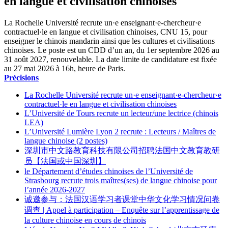
en langue et civilisation chinoises
La Rochelle Université recrute un·e enseignant·e-chercheur·e
contractuel·le en langue et civilisation chinoises, CNU 15, pour
enseigner le chinois mandarin ainsi que les cultures et civilisations
chinoises. Le poste est un CDD d’un an, du 1er septembre 2026 au
31 août 2027, renouvelable. La date limite de candidature est fixée
au 27 mai 2026 à 16h, heure de Paris.
Précisions
La Rochelle Université recrute un·e enseignant·e-chercheur·e
contractuel·le en langue et civilisation chinoises
L’Université de Tours recrute un lecteur/une lectrice (chinois
LEA)
L’Université Lumière Lyon 2 recrute : Lecteurs / Maîtres de
langue chinoise (2 postes)
深圳市中文路教育科技有限公司招聘法国中文教育教研
员【法国或中国深圳】
le Département d’études chinoises de l’Université de
Strasbourg recrute trois maîtres(ses) de langue chinoise pour
l’année 2026-2027
诚邀参与：法国汉语学习者课堂中华文化学习情况问卷
调查 | Appel à participation – Enquête sur l’apprentissage de
la culture chinoise en cours de chinois