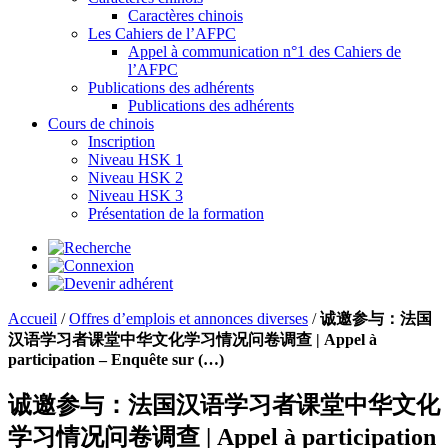
Caractères chinois
Les Cahiers de l’AFPC
Appel à communication n°1 des Cahiers de
l’AFPC
Publications des adhérents
Publications des adhérents
Cours de chinois
Inscription
Niveau HSK 1
Niveau HSK 2
Niveau HSK 3
Présentation de la formation
Accueil
/
Offres d’emplois et annonces diverses
/
诚邀参与：法国
汉语学习者课堂中华文化学习情况问卷调查 | Appel à
participation – Enquête sur (…)
诚邀参与：法国汉语学习者课堂中华文化
学习情况问卷调查 | Appel à participation