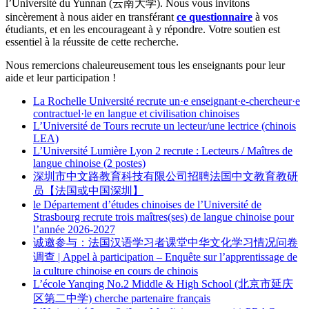
l’Université du Yunnan (云南大学). Nous vous invitons
sincèrement à nous aider en transférant
ce questionnaire
à vos
étudiants, et en les encourageant à y répondre. Votre soutien est
essentiel à la réussite de cette recherche.
Nous remercions chaleureusement tous les enseignants pour leur
aide et leur participation !
La Rochelle Université recrute un·e enseignant·e-chercheur·e
contractuel·le en langue et civilisation chinoises
L’Université de Tours recrute un lecteur/une lectrice (chinois
LEA)
L’Université Lumière Lyon 2 recrute : Lecteurs / Maîtres de
langue chinoise (2 postes)
深圳市中文路教育科技有限公司招聘法国中文教育教研
员【法国或中国深圳】
le Département d’études chinoises de l’Université de
Strasbourg recrute trois maîtres(ses) de langue chinoise pour
l’année 2026-2027
诚邀参与：法国汉语学习者课堂中华文化学习情况问卷
调查 | Appel à participation – Enquête sur l’apprentissage de
la culture chinoise en cours de chinois
L’école Yanqing No.2 Middle & High School (北京市延庆
区第二中学) cherche partenaire français