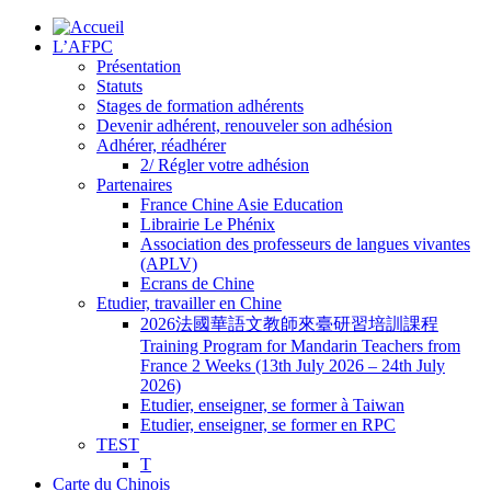
L’AFPC
Présentation
Statuts
Stages de formation adhérents
Devenir adhérent, renouveler son adhésion
Adhérer, réadhérer
2/ Régler votre adhésion
Partenaires
France Chine Asie Education
Librairie Le Phénix
Association des professeurs de langues vivantes
(APLV)
Ecrans de Chine
Etudier, travailler en Chine
2026法國華語文教師來臺研習培訓課程
Training Program for Mandarin Teachers from
France 2 Weeks (13th July 2026 – 24th July
2026)
Etudier, enseigner, se former à Taiwan
Etudier, enseigner, se former en RPC
TEST
T
Carte du Chinois