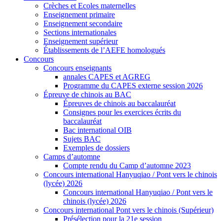
Crèches et Ecoles maternelles
Enseignement primaire
Enseignement secondaire
Sections internationales
Enseignement supérieur
Établissements de l’AEFE homologués
Concours
Concours enseignants
annales CAPES et AGREG
Programme du CAPES externe session 2026
Épreuve de chinois au BAC
Épreuves de chinois au baccalauréat
Consignes pour les exercices écrits du
baccalauréat
Bac international OIB
Sujets BAC
Exemples de dossiers
Camps d’automne
Compte rendu du Camp d’automne 2023
Concours international Hanyuqiao / Pont vers le chinois
(lycée) 2026
Concours international Hanyuqiao / Pont vers le
chinois (lycée) 2026
Concours international Pont vers le chinois (Supérieur)
Présélection pour la 21e session