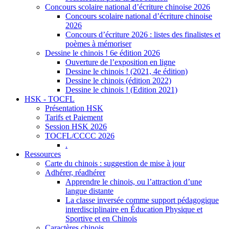
Concours scolaire national d’écriture chinoise 2026
Concours scolaire national d’écriture chinoise
2026
Concours d’écriture 2026 : listes des finalistes et
poèmes à mémoriser
Dessine le chinois ! 6e édition 2026
Ouverture de l’exposition en ligne
Dessine le chinois ! (2021, 4e édition)
Dessine le chinois (édition 2022)
Dessine le chinois ! (Edition 2021)
HSK - TOCFL
Présentation HSK
Tarifs et Paiement
Session HSK 2026
TOCFL/CCCC 2026
.
Ressources
Carte du chinois : suggestion de mise à jour
Adhérer, réadhérer
Apprendre le chinois, ou l’attraction d’une
langue distante
La classe inversée comme support pédagogique
interdisciplinaire en Éducation Physique et
Sportive et en Chinois
Caractères chinois