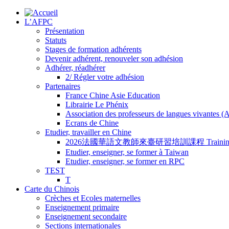
L’AFPC
Présentation
Statuts
Stages de formation adhérents
Devenir adhérent, renouveler son adhésion
Adhérer, réadhérer
2/ Régler votre adhésion
Partenaires
France Chine Asie Education
Librairie Le Phénix
Association des professeurs de langues vivantes 
Ecrans de Chine
Etudier, travailler en Chine
2026法國華語文教師來臺研習培訓課程 Training Program for
Etudier, enseigner, se former à Taiwan
Etudier, enseigner, se former en RPC
TEST
T
Carte du Chinois
Crèches et Ecoles maternelles
Enseignement primaire
Enseignement secondaire
Sections internationales