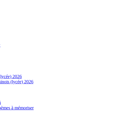
t
(lycée) 2026
inois (lycée) 2026
6
 poèmes à mémoriser