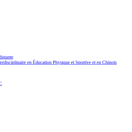
distante
rdisciplinaire en Éducation Physique et Sportive et en Chinois
PC