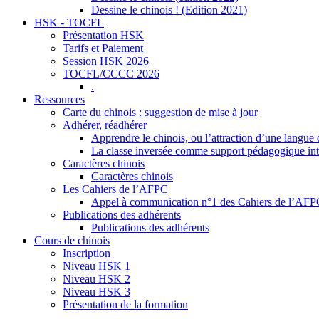
Dessine le chinois ! (Edition 2021)
HSK - TOCFL
Présentation HSK
Tarifs et Paiement
Session HSK 2026
TOCFL/CCCC 2026
.
Ressources
Carte du chinois : suggestion de mise à jour
Adhérer, réadhérer
Apprendre le chinois, ou l’attraction d’une langue 
La classe inversée comme support pédagogique inte
Caractères chinois
Caractères chinois
Les Cahiers de l’AFPC
Appel à communication n°1 des Cahiers de l’AF
Publications des adhérents
Publications des adhérents
Cours de chinois
Inscription
Niveau HSK 1
Niveau HSK 2
Niveau HSK 3
Présentation de la formation