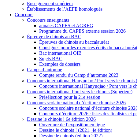
Enseignement supérieur
Établissements de l’AEFE homologués
Concours
Concours enseignants
annales CAPES et AGREG
Programme du CAPES externe session 2026
Épreuve de chinois au BAC
Épreuves de chinois au baccalauréat
Consignes pour les exercices écrits du baccalauréa
Bac international OIB
Sujets BAC
Exemples de dossiers
Camps d’automne
Compte rendu du Camp d’automne 2023
Concours international Hanyuqiao / Pont vers le chinois 
Concours international Hanyuqiao / Pont vers le ch
Concours international Pont vers le chinois (Supérieur)
Présélection pour la 21e session
Concours scolaire national d’écriture chinoise 2026
Concours scolaire national d’écriture chinoise 202
Concours d’écriture 2026 : listes des finalistes et
Dessine le chinois ! 6e édition 2026
Ouverture de l’exposition en ligne
Dessine le chinois ! (2021, 4e édition)
Dessine le chinois (édition 2022)