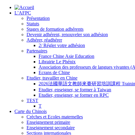
L’AFPC
Présentation
Statuts
Stages de formation adhérents
Devenir adhérent, renouveler son adhésion
Adhérer, réadhérer
2/ Régler votre adhésion
Partenaires
France Chine Asie Education
Librairie Le Phénix
Association des professeurs de langues vivantes 
Ecrans de Chine
Etudier, travailler en Chine
2026法國華語文教師來臺研習培訓課程 Training Program for
Etudier, enseigner, se former à Taiwan
Etudier, enseigner, se former en RPC
TEST
T
Carte du Chinois
Crèches et Ecoles maternelles
Enseignement primaire
Enseignement secondaire
Sections internationales