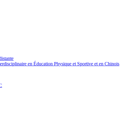
distante
rdisciplinaire en Éducation Physique et Sportive et en Chinois
PC