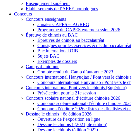
Enseignement supérieur
Établissements de l’AEFE homologués
Concours
Concours enseignants
annales CAPES et AGREG
Programme du CAPES externe session 2026
Épreuve de chinois au BAC
Épreuves de chinois au baccalauréat
Consignes pour les exercices écrits du baccalauréa
Bac international OIB
Sujets BAC
Exemples de dossiers
Camps d’automne
Compte rendu du Camp d’automne 2023
Concours international Hanyuqiao / Pont vers le chinois 
Concours international Hanyuqiao / Pont vers le ch
Concours international Pont vers le chinois (Supérieur)
Présélection pour la 21e session
Concours scolaire national d’écriture chinoise 2026
Concours scolaire national d’écriture chinoise 202
Concours d’écriture 2026 : listes des finalistes et
Dessine le chinois ! 6e édition 2026
Ouverture de l’exposition en ligne
Dessine le chinois ! (2021, 4e édition)
Dessine le chinois (édition 2022)