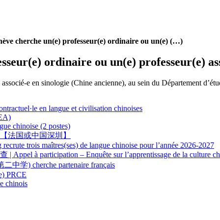
nève cherche un(e) professeur(e) ordinaire ou un(e) (…)
seur(e) ordinaire ou un(e) professeur(e) as
associé-e en sinologie (Chine ancienne), au sein du Département d’étud
tractuel·le en langue et civilisation chinoises
LEA)
gue chinoise (2 postes)
【法国或中国深圳】
 recrute trois maîtres(ses) de langue chinoise pour l’année 2026-2027
on – Enquête sur l’apprentissage de la culture chinoise
中学) cherche partenaire français
(e) PRCE
e chinois