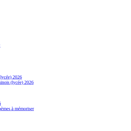
t
(lycée) 2026
inois (lycée) 2026
6
 poèmes à mémoriser