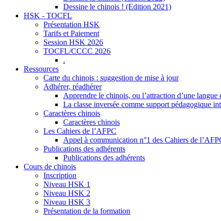
Dessine le chinois ! (Edition 2021)
HSK - TOCFL
Présentation HSK
Tarifs et Paiement
Session HSK 2026
TOCFL/CCCC 2026
.
Ressources
Carte du chinois : suggestion de mise à jour
Adhérer, réadhérer
Apprendre le chinois, ou l’attraction d’une langue 
La classe inversée comme support pédagogique inte
Caractères chinois
Caractères chinois
Les Cahiers de l’AFPC
Appel à communication n°1 des Cahiers de l’AF
Publications des adhérents
Publications des adhérents
Cours de chinois
Inscription
Niveau HSK 1
Niveau HSK 2
Niveau HSK 3
Présentation de la formation