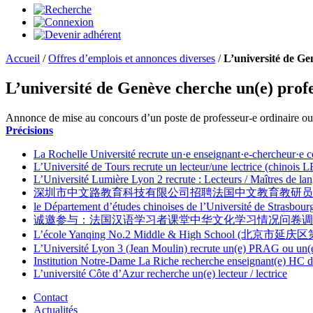
Accueil
/
Offres d’emplois et annonces diverses
/
L’université de Ge
L’université de Genève cherche un(e) profes
Annonce de mise au concours d’un poste de professeur-e ordinaire ou 
Précisions
La Rochelle Université recrute un·e enseignant·e-chercheur·e con
L’Université de Tours recrute un lecteur/une lectrice (chinois 
L’Université Lumière Lyon 2 recrute : Lecteurs / Maîtres de lan
深圳市中文路教育科技有限公司招聘法国中文教育教研员
le Département d’études chinoises de l’Université de Strasbourg
诚邀参与：法国汉语学习者课堂中华文化学习情况问卷调查 | Appel à participati
L’école Yanqing No.2 Middle & High School (北京市延庆区第二
L’Université Lyon 3 (Jean Moulin) recrute un(e) PRAG ou un
Institution Notre-Dame La Riche recherche enseignant(e) HC d
L’université Côte d’Azur recherche un(e) lecteur / lectrice
Contact
Actualités