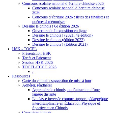
Concours scolaire national d’écriture chinoise 2026
Concours scolaire national d’écriture chinoise
2026
Concours d’écriture 2026 : listes des finalistes et
poèmes à mémoriser
Dessine le chinois ! 6e édition 2026
Ouverture de l’exposition en ligne
Dessine le chinois ! (2021, 4e édition)
Dessine le chinois (édition 2022)
Dessine le chinois ! (Edition 2021)
HSK - TOCFL
Présentation HSK
Tarifs et Paiement
Session HSK 2026
TOCFL/CCCC 2026
.
Ressources
Carte du chinois : suggestion de mise à jour
Adhérer, réadhérer
Apprendre le chinois, ou l’attraction d’une
langue distante
La classe inversée comme support pédagogique
interdisciplinaire en Éducation Physique et
Sportive et en Chinois
Caractères chinois