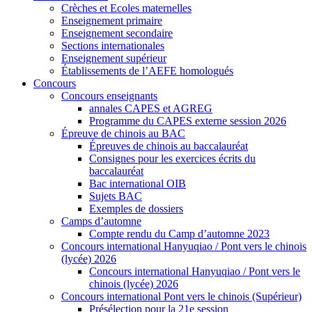
Crèches et Ecoles maternelles
Enseignement primaire
Enseignement secondaire
Sections internationales
Enseignement supérieur
Établissements de l’AEFE homologués
Concours
Concours enseignants
annales CAPES et AGREG
Programme du CAPES externe session 2026
Épreuve de chinois au BAC
Épreuves de chinois au baccalauréat
Consignes pour les exercices écrits du
baccalauréat
Bac international OIB
Sujets BAC
Exemples de dossiers
Camps d’automne
Compte rendu du Camp d’automne 2023
Concours international Hanyuqiao / Pont vers le chinois
(lycée) 2026
Concours international Hanyuqiao / Pont vers le
chinois (lycée) 2026
Concours international Pont vers le chinois (Supérieur)
Présélection pour la 21e session