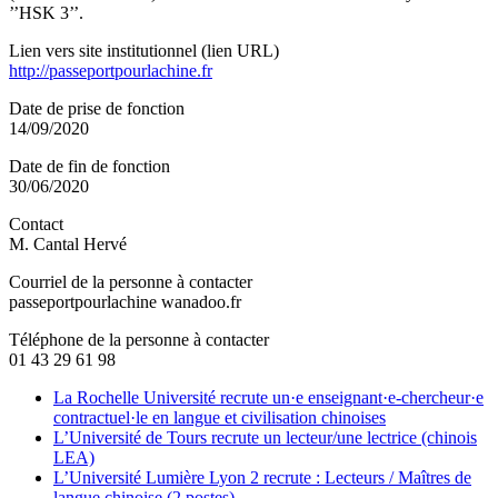
’’HSK 3’’.
Lien vers site institutionnel (lien URL)
http://passeportpourlachine.fr
Date de prise de fonction
14/09/2020
Date de fin de fonction
30/06/2020
Contact
M. Cantal Hervé
Courriel de la personne à contacter
passeportpourlachine
wanadoo.fr
Téléphone de la personne à contacter
01 43 29 61 98
La Rochelle Université recrute un·e enseignant·e-chercheur·e
contractuel·le en langue et civilisation chinoises
L’Université de Tours recrute un lecteur/une lectrice (chinois
LEA)
L’Université Lumière Lyon 2 recrute : Lecteurs / Maîtres de
langue chinoise (2 postes)