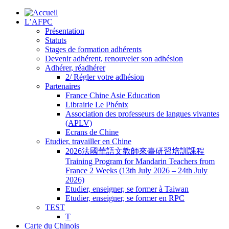
L’AFPC
Présentation
Statuts
Stages de formation adhérents
Devenir adhérent, renouveler son adhésion
Adhérer, réadhérer
2/ Régler votre adhésion
Partenaires
France Chine Asie Education
Librairie Le Phénix
Association des professeurs de langues vivantes
(APLV)
Ecrans de Chine
Etudier, travailler en Chine
2026法國華語文教師來臺研習培訓課程
Training Program for Mandarin Teachers from
France 2 Weeks (13th July 2026 – 24th July
2026)
Etudier, enseigner, se former à Taiwan
Etudier, enseigner, se former en RPC
TEST
T
Carte du Chinois