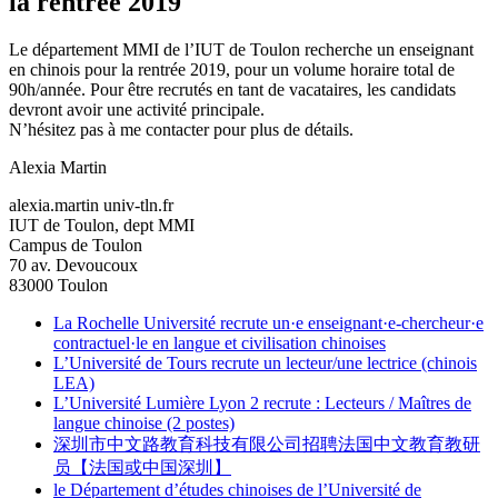
la rentrée 2019
Le département MMI de l’IUT de Toulon recherche un enseignant
en chinois pour la rentrée 2019, pour un volume horaire total de
90h/année. Pour être recrutés en tant de vacataires, les candidats
devront avoir une activité principale.
N’hésitez pas à me contacter pour plus de détails.
Alexia Martin
alexia.martin
univ-tln.fr
IUT de Toulon, dept MMI
Campus de Toulon
70 av. Devoucoux
83000 Toulon
La Rochelle Université recrute un·e enseignant·e-chercheur·e
contractuel·le en langue et civilisation chinoises
L’Université de Tours recrute un lecteur/une lectrice (chinois
LEA)
L’Université Lumière Lyon 2 recrute : Lecteurs / Maîtres de
langue chinoise (2 postes)
深圳市中文路教育科技有限公司招聘法国中文教育教研
员【法国或中国深圳】
le Département d’études chinoises de l’Université de