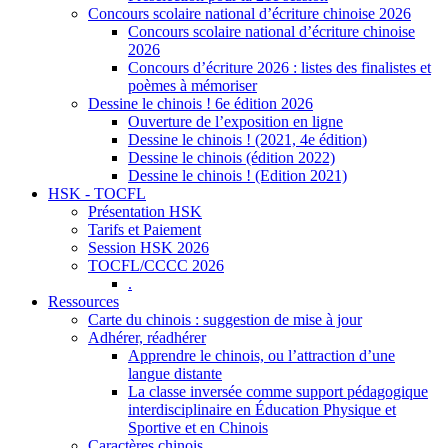
Concours scolaire national d’écriture chinoise 2026
Concours scolaire national d’écriture chinoise
2026
Concours d’écriture 2026 : listes des finalistes et
poèmes à mémoriser
Dessine le chinois ! 6e édition 2026
Ouverture de l’exposition en ligne
Dessine le chinois ! (2021, 4e édition)
Dessine le chinois (édition 2022)
Dessine le chinois ! (Edition 2021)
HSK - TOCFL
Présentation HSK
Tarifs et Paiement
Session HSK 2026
TOCFL/CCCC 2026
.
Ressources
Carte du chinois : suggestion de mise à jour
Adhérer, réadhérer
Apprendre le chinois, ou l’attraction d’une
langue distante
La classe inversée comme support pédagogique
interdisciplinaire en Éducation Physique et
Sportive et en Chinois
Caractères chinois