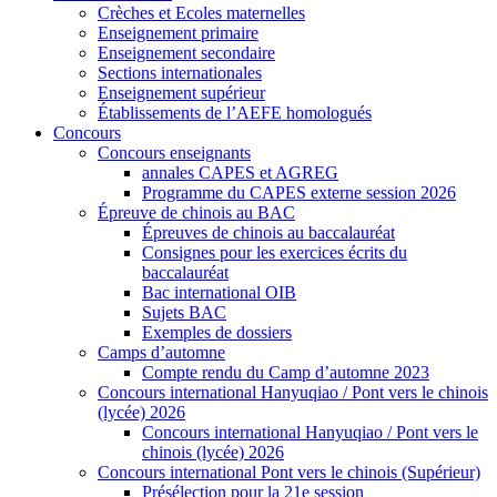
Crèches et Ecoles maternelles
Enseignement primaire
Enseignement secondaire
Sections internationales
Enseignement supérieur
Établissements de l’AEFE homologués
Concours
Concours enseignants
annales CAPES et AGREG
Programme du CAPES externe session 2026
Épreuve de chinois au BAC
Épreuves de chinois au baccalauréat
Consignes pour les exercices écrits du
baccalauréat
Bac international OIB
Sujets BAC
Exemples de dossiers
Camps d’automne
Compte rendu du Camp d’automne 2023
Concours international Hanyuqiao / Pont vers le chinois
(lycée) 2026
Concours international Hanyuqiao / Pont vers le
chinois (lycée) 2026
Concours international Pont vers le chinois (Supérieur)
Présélection pour la 21e session