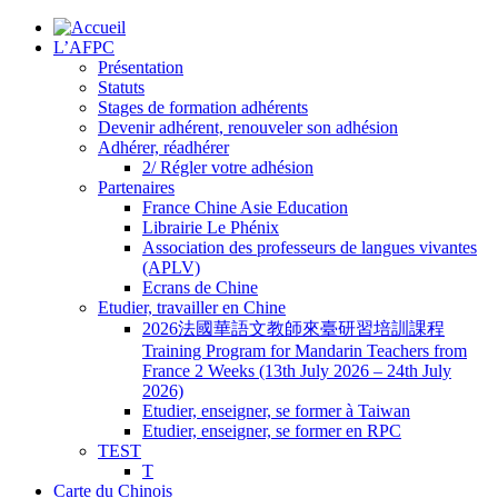
L’AFPC
Présentation
Statuts
Stages de formation adhérents
Devenir adhérent, renouveler son adhésion
Adhérer, réadhérer
2/ Régler votre adhésion
Partenaires
France Chine Asie Education
Librairie Le Phénix
Association des professeurs de langues vivantes
(APLV)
Ecrans de Chine
Etudier, travailler en Chine
2026法國華語文教師來臺研習培訓課程
Training Program for Mandarin Teachers from
France 2 Weeks (13th July 2026 – 24th July
2026)
Etudier, enseigner, se former à Taiwan
Etudier, enseigner, se former en RPC
TEST
T
Carte du Chinois