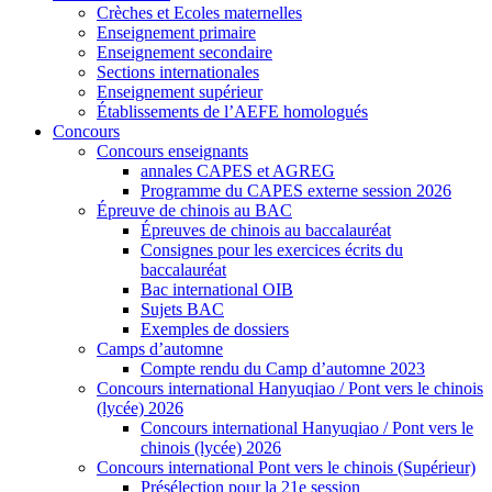
Crèches et Ecoles maternelles
Enseignement primaire
Enseignement secondaire
Sections internationales
Enseignement supérieur
Établissements de l’AEFE homologués
Concours
Concours enseignants
annales CAPES et AGREG
Programme du CAPES externe session 2026
Épreuve de chinois au BAC
Épreuves de chinois au baccalauréat
Consignes pour les exercices écrits du
baccalauréat
Bac international OIB
Sujets BAC
Exemples de dossiers
Camps d’automne
Compte rendu du Camp d’automne 2023
Concours international Hanyuqiao / Pont vers le chinois
(lycée) 2026
Concours international Hanyuqiao / Pont vers le
chinois (lycée) 2026
Concours international Pont vers le chinois (Supérieur)
Présélection pour la 21e session