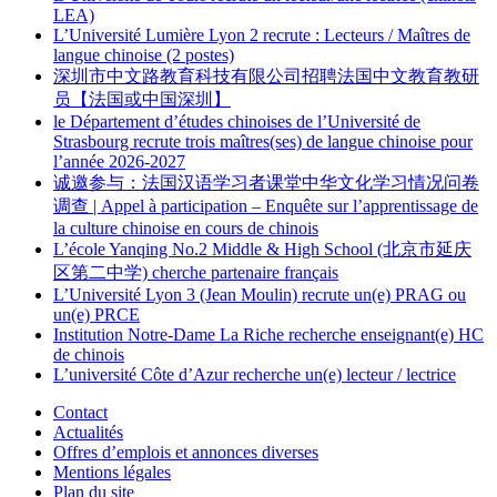
LEA)
L’Université Lumière Lyon 2 recrute : Lecteurs / Maîtres de
langue chinoise (2 postes)
深圳市中文路教育科技有限公司招聘法国中文教育教研
员【法国或中国深圳】
le Département d’études chinoises de l’Université de
Strasbourg recrute trois maîtres(ses) de langue chinoise pour
l’année 2026-2027
诚邀参与：法国汉语学习者课堂中华文化学习情况问卷
调查 | Appel à participation – Enquête sur l’apprentissage de
la culture chinoise en cours de chinois
L’école Yanqing No.2 Middle & High School (北京市延庆
区第二中学) cherche partenaire français
L’Université Lyon 3 (Jean Moulin) recrute un(e) PRAG ou
un(e) PRCE
Institution Notre-Dame La Riche recherche enseignant(e) HC
de chinois
L’université Côte d’Azur recherche un(e) lecteur / lectrice
Contact
Actualités
Offres d’emplois et annonces diverses
Mentions légales
Plan du site