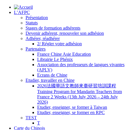
L’AFPC
Présentation
Statuts
Stages de formation adhérents
Devenir adhérent, renouveler son adhésion
Adhérer, réadhérer
2/ Régler votre adhésion
Partenaires
France Chine Asie Education
Librairie Le Phénix
Association des professeurs de langues vivantes
(APLV)
Ecrans de Chine
Etudier, travailler en Chine
2026法國華語文教師來臺研習培訓課程
Training Program for Mandarin Teachers from
France 2 Weeks (13th July 2026 – 24th July
2026)
Etudier, enseigner, se former à Taiwan
Etudier, enseigner, se former en RPC
TEST
T
Carte du Chinois