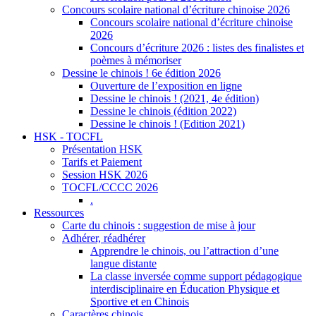
Concours scolaire national d’écriture chinoise 2026
Concours scolaire national d’écriture chinoise
2026
Concours d’écriture 2026 : listes des finalistes et
poèmes à mémoriser
Dessine le chinois ! 6e édition 2026
Ouverture de l’exposition en ligne
Dessine le chinois ! (2021, 4e édition)
Dessine le chinois (édition 2022)
Dessine le chinois ! (Edition 2021)
HSK - TOCFL
Présentation HSK
Tarifs et Paiement
Session HSK 2026
TOCFL/CCCC 2026
.
Ressources
Carte du chinois : suggestion de mise à jour
Adhérer, réadhérer
Apprendre le chinois, ou l’attraction d’une
langue distante
La classe inversée comme support pédagogique
interdisciplinaire en Éducation Physique et
Sportive et en Chinois
Caractères chinois