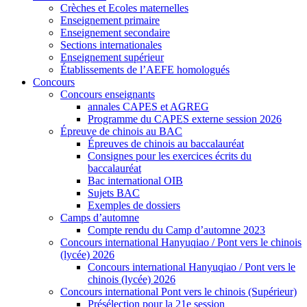
Crèches et Ecoles maternelles
Enseignement primaire
Enseignement secondaire
Sections internationales
Enseignement supérieur
Établissements de l’AEFE homologués
Concours
Concours enseignants
annales CAPES et AGREG
Programme du CAPES externe session 2026
Épreuve de chinois au BAC
Épreuves de chinois au baccalauréat
Consignes pour les exercices écrits du
baccalauréat
Bac international OIB
Sujets BAC
Exemples de dossiers
Camps d’automne
Compte rendu du Camp d’automne 2023
Concours international Hanyuqiao / Pont vers le chinois
(lycée) 2026
Concours international Hanyuqiao / Pont vers le
chinois (lycée) 2026
Concours international Pont vers le chinois (Supérieur)
Présélection pour la 21e session