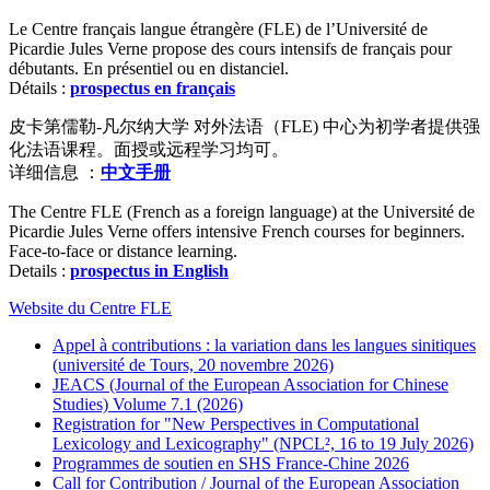
Le Centre français langue étrangère (FLE) de l’Université de
Picardie Jules Verne propose des cours intensifs de français pour
débutants. En présentiel ou en distanciel.
Détails :
prospectus en français
皮卡第儒勒-凡尔纳大学 对外法语（FLE) 中心为初学者提供强
化法语课程。面授或远程学习均可。
详细信息 ：
中文手册
The Centre FLE (French as a foreign language) at the Université de
Picardie Jules Verne offers intensive French courses for beginners.
Face-to-face or distance learning.
Details :
prospectus in English
Website du Centre FLE
Appel à contributions : la variation dans les langues sinitiques
(université de Tours, 20 novembre 2026)
JEACS (Journal of the European Association for Chinese
Studies) Volume 7.1 (2026)
Registration for "New Perspectives in Computational
Lexicology and Lexicography" (NPCL², 16 to 19 July 2026)
Programmes de soutien en SHS France-Chine 2026
Call for Contribution / Journal of the European Association