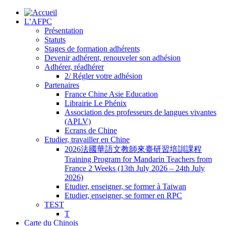
L’AFPC
Présentation
Statuts
Stages de formation adhérents
Devenir adhérent, renouveler son adhésion
Adhérer, réadhérer
2/ Régler votre adhésion
Partenaires
France Chine Asie Education
Librairie Le Phénix
Association des professeurs de langues vivantes
(APLV)
Ecrans de Chine
Etudier, travailler en Chine
2026法國華語文教師來臺研習培訓課程
Training Program for Mandarin Teachers from
France 2 Weeks (13th July 2026 – 24th July
2026)
Etudier, enseigner, se former à Taiwan
Etudier, enseigner, se former en RPC
TEST
T
Carte du Chinois