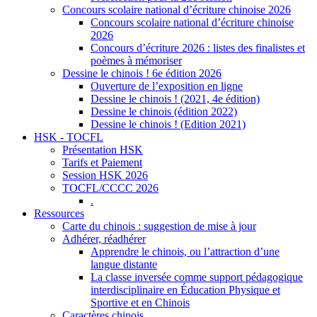
Concours scolaire national d’écriture chinoise 2026
Concours scolaire national d’écriture chinoise
2026
Concours d’écriture 2026 : listes des finalistes et
poèmes à mémoriser
Dessine le chinois ! 6e édition 2026
Ouverture de l’exposition en ligne
Dessine le chinois ! (2021, 4e édition)
Dessine le chinois (édition 2022)
Dessine le chinois ! (Edition 2021)
HSK - TOCFL
Présentation HSK
Tarifs et Paiement
Session HSK 2026
TOCFL/CCCC 2026
.
Ressources
Carte du chinois : suggestion de mise à jour
Adhérer, réadhérer
Apprendre le chinois, ou l’attraction d’une
langue distante
La classe inversée comme support pédagogique
interdisciplinaire en Éducation Physique et
Sportive et en Chinois
Caractères chinois