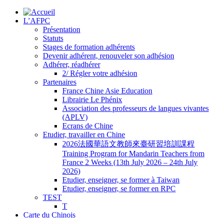
L’AFPC
Présentation
Statuts
Stages de formation adhérents
Devenir adhérent, renouveler son adhésion
Adhérer, réadhérer
2/ Régler votre adhésion
Partenaires
France Chine Asie Education
Librairie Le Phénix
Association des professeurs de langues vivantes
(APLV)
Ecrans de Chine
Etudier, travailler en Chine
2026法國華語文教師來臺研習培訓課程
Training Program for Mandarin Teachers from
France 2 Weeks (13th July 2026 – 24th July
2026)
Etudier, enseigner, se former à Taiwan
Etudier, enseigner, se former en RPC
TEST
T
Carte du Chinois