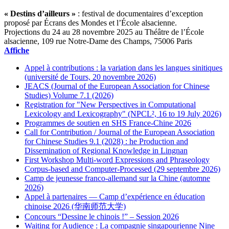
« Destins d’ailleurs »
: festival de documentaires d’exception
proposé par Écrans des Mondes et l’École alsacienne.
Projections du 24 au 28 novembre 2025 au Théâtre de l’École
alsacienne, 109 rue Notre-Dame des Champs, 75006 Paris
Affiche
Appel à contributions : la variation dans les langues sinitiques
(université de Tours, 20 novembre 2026)
JEACS (Journal of the European Association for Chinese
Studies) Volume 7.1 (2026)
Registration for "New Perspectives in Computational
Lexicology and Lexicography" (NPCL², 16 to 19 July 2026)
Programmes de soutien en SHS France-Chine 2026
Call for Contribution / Journal of the European Association
for Chinese Studies 9.1 (2028) : he Production and
Dissemination of Regional Knowledge in Lingnan
First Workshop Multi-word Expressions and Phraseology
Corpus-based and Computer-Processed (29 septembre 2026)
Camp de jeunesse franco-allemand sur la Chine (automne
2026)
Appel à partenaires — Camp d’expérience en éducation
chinoise 2026 (华南师范大学)
Concours “Dessine le chinois !” – Session 2026
Waiting for Audience : La compagnie singapourienne Nine