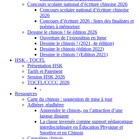
Concours scolaire national d’écriture chinoise 2026
Concours scolaire national d’écriture chinoise
2026
Concours d’écriture 2026 : listes des finalistes et
poèmes à mémoriser
Dessine le chinois ! 6e édition 2026
Ouverture de l’exposition en ligne
Dessine le chinois ! (2021, 4e édition)
Dessine le chinois (édition 2022)
Dessine le chinois ! (Edition 2021)
HSK - TOCFL
Présentation HSK
Tarifs et Paiement
Session HSK 2026
TOCFL/CCCC 2026
.
Ressources
Carte du chinois : suggestion de mise à jour
Adhérer, réadhérer
Apprendre le chinois, ou l’attraction d’une
langue distante
La classe inversée comme support pédagogique
interdisciplinaire en Éducation Physique et
Sportive et en Chinois
Caractères chinois