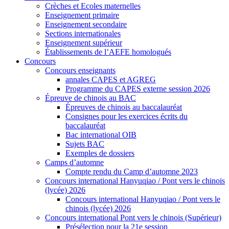
Crèches et Ecoles maternelles
Enseignement primaire
Enseignement secondaire
Sections internationales
Enseignement supérieur
Établissements de l’AEFE homologués
Concours
Concours enseignants
annales CAPES et AGREG
Programme du CAPES externe session 2026
Épreuve de chinois au BAC
Épreuves de chinois au baccalauréat
Consignes pour les exercices écrits du
baccalauréat
Bac international OIB
Sujets BAC
Exemples de dossiers
Camps d’automne
Compte rendu du Camp d’automne 2023
Concours international Hanyuqiao / Pont vers le chinois
(lycée) 2026
Concours international Hanyuqiao / Pont vers le
chinois (lycée) 2026
Concours international Pont vers le chinois (Supérieur)
Présélection pour la 21e session