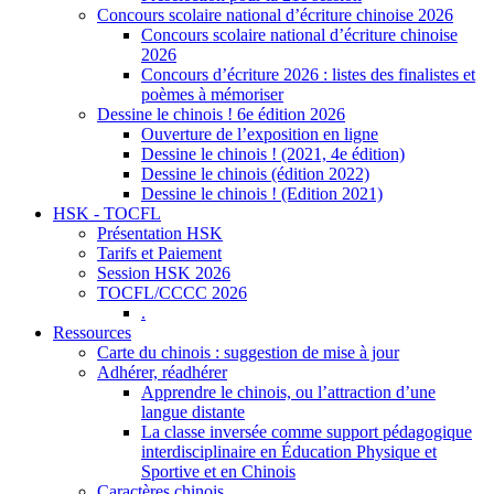
Concours scolaire national d’écriture chinoise 2026
Concours scolaire national d’écriture chinoise
2026
Concours d’écriture 2026 : listes des finalistes et
poèmes à mémoriser
Dessine le chinois ! 6e édition 2026
Ouverture de l’exposition en ligne
Dessine le chinois ! (2021, 4e édition)
Dessine le chinois (édition 2022)
Dessine le chinois ! (Edition 2021)
HSK - TOCFL
Présentation HSK
Tarifs et Paiement
Session HSK 2026
TOCFL/CCCC 2026
.
Ressources
Carte du chinois : suggestion de mise à jour
Adhérer, réadhérer
Apprendre le chinois, ou l’attraction d’une
langue distante
La classe inversée comme support pédagogique
interdisciplinaire en Éducation Physique et
Sportive et en Chinois
Caractères chinois