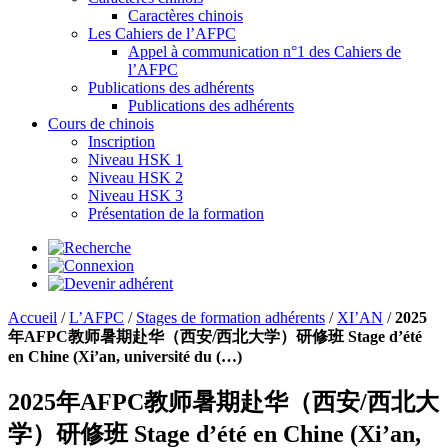
Caractères chinois
Les Cahiers de l’AFPC
Appel à communication n°1 des Cahiers de
l’AFPC
Publications des adhérents
Publications des adhérents
Cours de chinois
Inscription
Niveau HSK 1
Niveau HSK 2
Niveau HSK 3
Présentation de la formation
Accueil
/
L’AFPC
/
Stages de formation adhérents
/
XI’AN
/
2025
年AFPC教师暑期赴华（西安/西北大学）研修班 Stage d’été
en Chine (Xi’an, université du (…)
2025年AFPC教师暑期赴华（西安/西北大
学）研修班 Stage d’été en Chine (Xi’an,