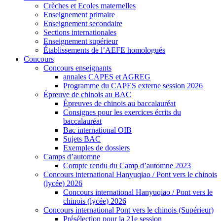
Crèches et Ecoles maternelles
Enseignement primaire
Enseignement secondaire
Sections internationales
Enseignement supérieur
Établissements de l’AEFE homologués
Concours
Concours enseignants
annales CAPES et AGREG
Programme du CAPES externe session 2026
Épreuve de chinois au BAC
Épreuves de chinois au baccalauréat
Consignes pour les exercices écrits du
baccalauréat
Bac international OIB
Sujets BAC
Exemples de dossiers
Camps d’automne
Compte rendu du Camp d’automne 2023
Concours international Hanyuqiao / Pont vers le chinois
(lycée) 2026
Concours international Hanyuqiao / Pont vers le
chinois (lycée) 2026
Concours international Pont vers le chinois (Supérieur)
Présélection pour la 21e session