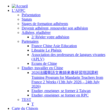
L’AFPC
Présentation
Statuts
Stages de formation adhérents
Devenir adhérent, renouveler son adhésion
Adhérer, réadhérer
2/ Régler votre adhésion
Partenaires
France Chine Asie Education
Librairie Le Phénix
Association des professeurs de langues vivantes
(APLV)
Ecrans de Chine
Etudier, travailler en Chine
2026法國華語文教師來臺研習培訓課程
Training Program for Mandarin Teachers from
France 2 Weeks (13th July 2026 – 24th July
2026)
Etudier, enseigner, se former à Taiwan
Etudier, enseigner, se former en RPC
TEST
T
Carte du Chinois