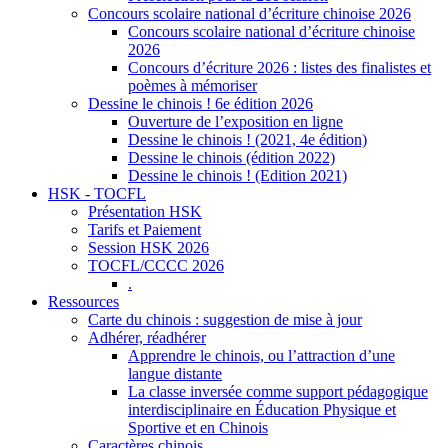
Concours scolaire national d’écriture chinoise 2026
Concours scolaire national d’écriture chinoise
2026
Concours d’écriture 2026 : listes des finalistes et
poèmes à mémoriser
Dessine le chinois ! 6e édition 2026
Ouverture de l’exposition en ligne
Dessine le chinois ! (2021, 4e édition)
Dessine le chinois (édition 2022)
Dessine le chinois ! (Edition 2021)
HSK - TOCFL
Présentation HSK
Tarifs et Paiement
Session HSK 2026
TOCFL/CCCC 2026
.
Ressources
Carte du chinois : suggestion de mise à jour
Adhérer, réadhérer
Apprendre le chinois, ou l’attraction d’une
langue distante
La classe inversée comme support pédagogique
interdisciplinaire en Éducation Physique et
Sportive et en Chinois
Caractères chinois