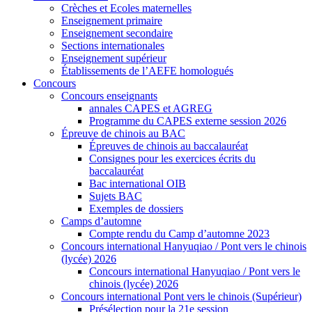
Crèches et Ecoles maternelles
Enseignement primaire
Enseignement secondaire
Sections internationales
Enseignement supérieur
Établissements de l’AEFE homologués
Concours
Concours enseignants
annales CAPES et AGREG
Programme du CAPES externe session 2026
Épreuve de chinois au BAC
Épreuves de chinois au baccalauréat
Consignes pour les exercices écrits du
baccalauréat
Bac international OIB
Sujets BAC
Exemples de dossiers
Camps d’automne
Compte rendu du Camp d’automne 2023
Concours international Hanyuqiao / Pont vers le chinois
(lycée) 2026
Concours international Hanyuqiao / Pont vers le
chinois (lycée) 2026
Concours international Pont vers le chinois (Supérieur)
Présélection pour la 21e session