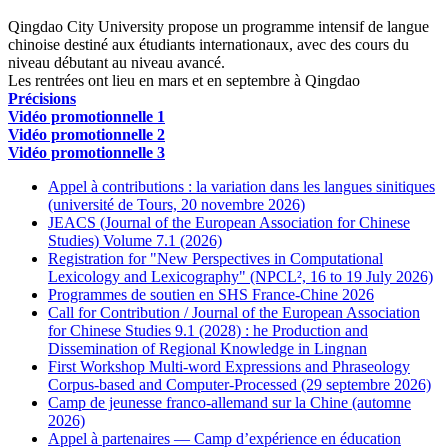
Qingdao City University propose un programme intensif de langue
chinoise destiné aux étudiants internationaux, avec des cours du
niveau débutant au niveau avancé.
Les rentrées ont lieu en mars et en septembre à Qingdao
Précisions
Vidéo promotionnelle 1
Vidéo promotionnelle 2
Vidéo promotionnelle 3
Appel à contributions : la variation dans les langues sinitiques
(université de Tours, 20 novembre 2026)
JEACS (Journal of the European Association for Chinese
Studies) Volume 7.1 (2026)
Registration for "New Perspectives in Computational
Lexicology and Lexicography" (NPCL², 16 to 19 July 2026)
Programmes de soutien en SHS France-Chine 2026
Call for Contribution / Journal of the European Association
for Chinese Studies 9.1 (2028) : he Production and
Dissemination of Regional Knowledge in Lingnan
First Workshop Multi-word Expressions and Phraseology
Corpus-based and Computer-Processed (29 septembre 2026)
Camp de jeunesse franco-allemand sur la Chine (automne
2026)
Appel à partenaires — Camp d’expérience en éducation