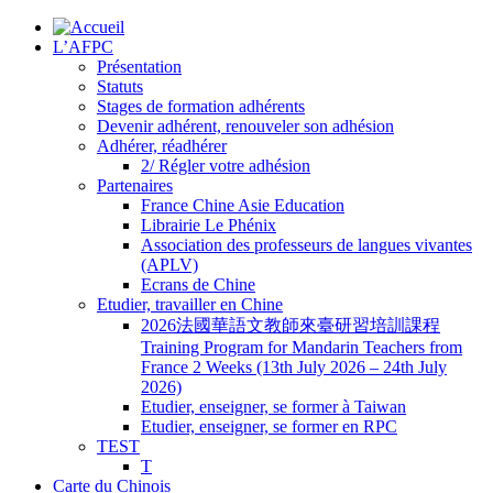
L’AFPC
Présentation
Statuts
Stages de formation adhérents
Devenir adhérent, renouveler son adhésion
Adhérer, réadhérer
2/ Régler votre adhésion
Partenaires
France Chine Asie Education
Librairie Le Phénix
Association des professeurs de langues vivantes
(APLV)
Ecrans de Chine
Etudier, travailler en Chine
2026法國華語文教師來臺研習培訓課程
Training Program for Mandarin Teachers from
France 2 Weeks (13th July 2026 – 24th July
2026)
Etudier, enseigner, se former à Taiwan
Etudier, enseigner, se former en RPC
TEST
T
Carte du Chinois