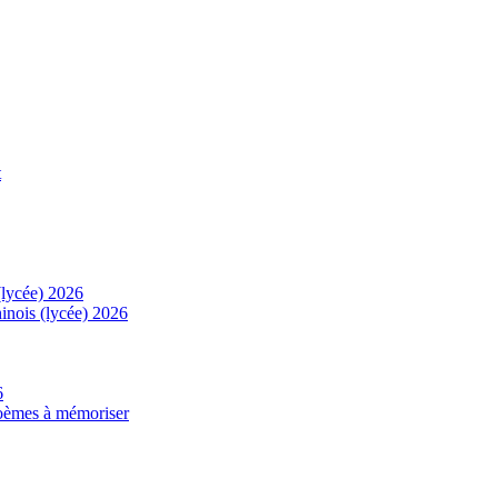
t
(lycée) 2026
inois (lycée) 2026
6
 poèmes à mémoriser