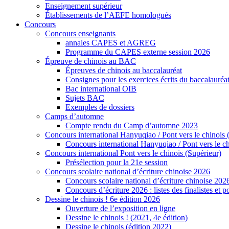
Enseignement supérieur
Établissements de l’AEFE homologués
Concours
Concours enseignants
annales CAPES et AGREG
Programme du CAPES externe session 2026
Épreuve de chinois au BAC
Épreuves de chinois au baccalauréat
Consignes pour les exercices écrits du baccalauréa
Bac international OIB
Sujets BAC
Exemples de dossiers
Camps d’automne
Compte rendu du Camp d’automne 2023
Concours international Hanyuqiao / Pont vers le chinois 
Concours international Hanyuqiao / Pont vers le ch
Concours international Pont vers le chinois (Supérieur)
Présélection pour la 21e session
Concours scolaire national d’écriture chinoise 2026
Concours scolaire national d’écriture chinoise 202
Concours d’écriture 2026 : listes des finalistes et
Dessine le chinois ! 6e édition 2026
Ouverture de l’exposition en ligne
Dessine le chinois ! (2021, 4e édition)
Dessine le chinois (édition 2022)