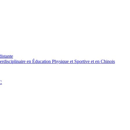
distante
rdisciplinaire en Éducation Physique et Sportive et en Chinois
PC