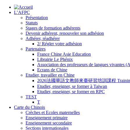
L’AFPC
Présentation
Statuts
Stages de formation adhérents
Devenir adhérent, renouveler son adhésion
Adhérer, réadhérer
2/ Régler votre adhésion
Partenaires
France Chine Asie Education
Librairie Le Phénix
Association des professeurs de langues vivantes 
Ecrans de Chine
Etudier, travailler en Chine
2026法國華語文教師來臺研習培訓課程 Training Program for
Etudier, enseigner, se former à Taiwan
Etudier, enseigner, se former en RPC
TEST
T
Carte du Chinois
Crèches et Ecoles maternelles
Enseignement primaire
Enseignement secondaire
Sections internationales