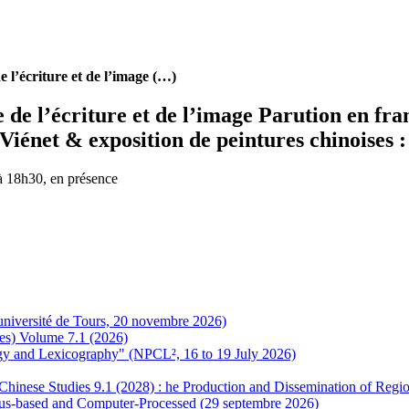
e l’écriture et de l’image (…)
e de l’écriture et de l’image Parution en f
iénet & exposition de peintures chinoises :
 à 18h30, en présence
 (université de Tours, 20 novembre 2026)
es) Volume 7.1 (2026)
ogy and Lexicography" (NPCL², 16 to 19 July 2026)
or Chinese Studies 9.1 (2028) : he Production and Dissemination of Re
us-based and Computer-Processed (29 septembre 2026)