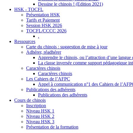
Dessine le chinois ! (Edition 2021)
HSK - TOCFL
Présentation HSK
Tarifs et Paiement
Session HSK 2026
TOCFL/CCCC 2026
.
Ressources
Carte du chinois : suggestion de mise à jour
Adhérer, réadhérer
Apprendre le chinois, ou l’attraction d’une langue 
La classe inversée comme support pédagogique inte
Caractères chinois
Caractères chinois
Les Cahiers de l’AFPC
Appel à communication n°1 des Cahiers de l’AF
Publications des adhérents
Publications des adhérents
Cours de chinois
Inscription
Niveau HSK 1
Niveau HSK 2
Niveau HSK 3
Présentation de la formation