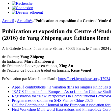
Accueil
/
Actualités
/
Publication et exposition du Centre d’étude d
Publication et exposition du Centre d’étud
(2016) de Yang Zhipeng aux Éditions René V
A la Galerie Gallix, 5 rue Pierre Sémart, 75009 Paris, le 7 mars 2024
de l’auteur,
Yang Zhipeng
du traducteur,
Marc Raimbourg
de l’éditeur de l’ouvrage en chinois,
Xing An
de l’éditeur de l’ouvrage traduit en français,
René Viénet
Présentation par Marie Laureillard :
https://ceei.hypotheses.org/17934
Appel à contributions : la variation dans les langues sinitiques
JEACS (Journal of the European Association for Chinese Studi
Registration for "New Perspectives in Computational Lexicol
Programmes de soutien en SHS France-Chine 2026
Call for Contribution / Journal of the European Association f
First Workshop Multi-word Expressions and Phraseology Corp