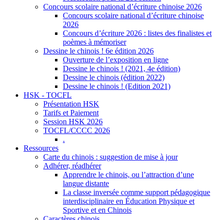
Concours scolaire national d’écriture chinoise 2026
Concours scolaire national d’écriture chinoise
2026
Concours d’écriture 2026 : listes des finalistes et
poèmes à mémoriser
Dessine le chinois ! 6e édition 2026
Ouverture de l’exposition en ligne
Dessine le chinois ! (2021, 4e édition)
Dessine le chinois (édition 2022)
Dessine le chinois ! (Edition 2021)
HSK - TOCFL
Présentation HSK
Tarifs et Paiement
Session HSK 2026
TOCFL/CCCC 2026
.
Ressources
Carte du chinois : suggestion de mise à jour
Adhérer, réadhérer
Apprendre le chinois, ou l’attraction d’une
langue distante
La classe inversée comme support pédagogique
interdisciplinaire en Éducation Physique et
Sportive et en Chinois
Caractères chinois