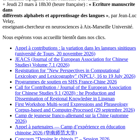
+ Jeudi 23 mars à 18h30 (heure française) :
« Ecriture manuscrite
dans
différents alphabets et apprentissage des langues »
, par Jean-Luc
Velay,
enseignant-chercheur en neurosciences à Aix-Marseille Université.
Nous espérons vous accueillir bientôt dans nos clics.
Appel à contributions : la variation dans les langues sinitiques
(université de Tours, 20 novembre 2026)
JEACS (Journal of the European Association for Chinese
Studies) Volume 7.1 (2026)
Registration for "New Perspectives in Computational
Lexicology and Lexicography" (NPCL², 16 to 19 July 2026)
Programmes de soutien en SHS France-Chine 2026
Call for Contribution / Journal of the European Association
for Chinese Studies 9.1 (2028) : he Production and
Dissemination of Regional Knowledge in Lingnan
First Workshop Multi-word Expressions and Phraseology
Corpus-based and Computer-Processed (29 septembre 2026)
Camp de jeunesse franco-allemand sur la Chine (automne
2026)
Appel à partenaires — Camp d’expérience en éducation
chinoise 2026 (华南师范大学)
Concours “Dessine le chinois !” – Session 2026