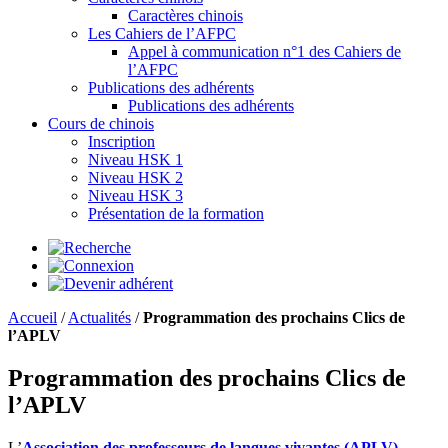
Caractères chinois
Les Cahiers de l’AFPC
Appel à communication n°1 des Cahiers de
l’AFPC
Publications des adhérents
Publications des adhérents
Cours de chinois
Inscription
Niveau HSK 1
Niveau HSK 2
Niveau HSK 3
Présentation de la formation
Accueil
/
Actualités
/
Programmation des prochains Clics de
l’APLV
Programmation des prochains Clics de
l’APLV
L’
Association des professeurs de langues vivantes (APLV)
,