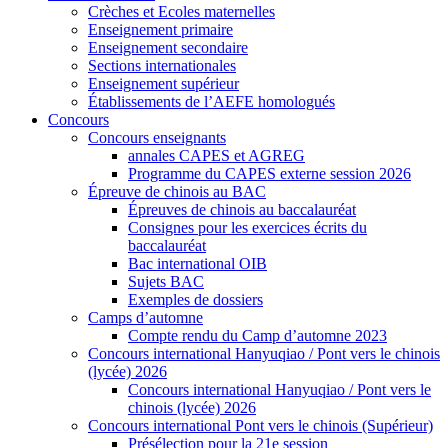
Crèches et Ecoles maternelles
Enseignement primaire
Enseignement secondaire
Sections internationales
Enseignement supérieur
Établissements de l’AEFE homologués
Concours
Concours enseignants
annales CAPES et AGREG
Programme du CAPES externe session 2026
Épreuve de chinois au BAC
Épreuves de chinois au baccalauréat
Consignes pour les exercices écrits du
baccalauréat
Bac international OIB
Sujets BAC
Exemples de dossiers
Camps d’automne
Compte rendu du Camp d’automne 2023
Concours international Hanyuqiao / Pont vers le chinois
(lycée) 2026
Concours international Hanyuqiao / Pont vers le
chinois (lycée) 2026
Concours international Pont vers le chinois (Supérieur)
Présélection pour la 21e session