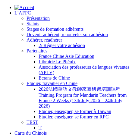
L’AFPC
Présentation
Statuts
Stages de formation adhérents
Devenir adhérent, renouveler son adhésion
Adhérer, réadhérer
2/ Régler votre adhésion
Partenaires
France Chine Asie Education
Librairie Le Phénix
Association des professeurs de langues vivantes
(APLV)
Ecrans de Chine
Etudier, travailler en Chine
2026法國華語文教師來臺研習培訓課程
Training Program for Mandarin Teachers from
France 2 Weeks (13th July 2026 – 24th July
2026)
Etudier, enseigner, se former à Taiwan
Etudier, enseigner, se former en RPC
TEST
T
Carte du Chinois