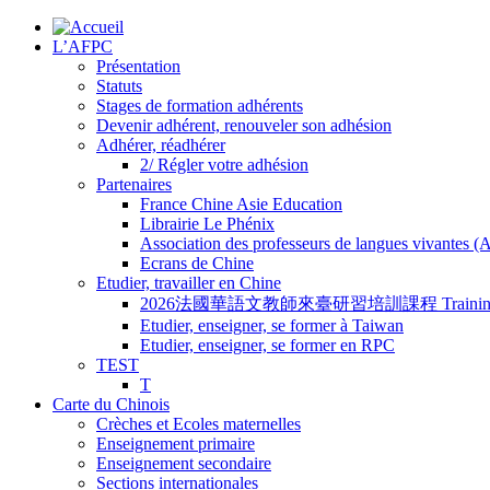
L’AFPC
Présentation
Statuts
Stages de formation adhérents
Devenir adhérent, renouveler son adhésion
Adhérer, réadhérer
2/ Régler votre adhésion
Partenaires
France Chine Asie Education
Librairie Le Phénix
Association des professeurs de langues vivantes 
Ecrans de Chine
Etudier, travailler en Chine
2026法國華語文教師來臺研習培訓課程 Training Program for
Etudier, enseigner, se former à Taiwan
Etudier, enseigner, se former en RPC
TEST
T
Carte du Chinois
Crèches et Ecoles maternelles
Enseignement primaire
Enseignement secondaire
Sections internationales