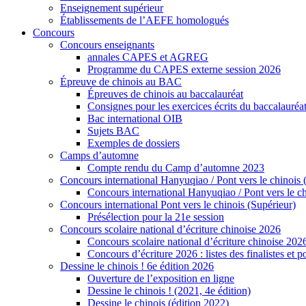
Enseignement supérieur
Établissements de l’AEFE homologués
Concours
Concours enseignants
annales CAPES et AGREG
Programme du CAPES externe session 2026
Épreuve de chinois au BAC
Épreuves de chinois au baccalauréat
Consignes pour les exercices écrits du baccalauréa
Bac international OIB
Sujets BAC
Exemples de dossiers
Camps d’automne
Compte rendu du Camp d’automne 2023
Concours international Hanyuqiao / Pont vers le chinois 
Concours international Hanyuqiao / Pont vers le ch
Concours international Pont vers le chinois (Supérieur)
Présélection pour la 21e session
Concours scolaire national d’écriture chinoise 2026
Concours scolaire national d’écriture chinoise 202
Concours d’écriture 2026 : listes des finalistes et
Dessine le chinois ! 6e édition 2026
Ouverture de l’exposition en ligne
Dessine le chinois ! (2021, 4e édition)
Dessine le chinois (édition 2022)