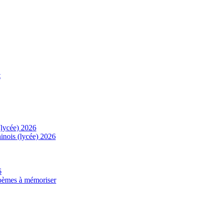
t
(lycée) 2026
inois (lycée) 2026
6
 poèmes à mémoriser