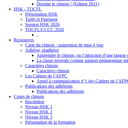
Dessine le chinois ! (Edition 2021)
HSK - TOCFL
Présentation HSK
Tarifs et Paiement
Session HSK 2026
TOCFL/CCCC 2026
.
Ressources
Carte du chinois : suggestion de mise à jour
Adhérer, réadhérer
Apprendre le chinois, ou l’attraction d’une langue 
La classe inversée comme support pédagogique inte
Caractères chinois
Caractères chinois
Les Cahiers de l’AFPC
Appel à communication n°1 des Cahiers de l’AF
Publications des adhérents
Publications des adhérents
Cours de chinois
Inscription
Niveau HSK 1
Niveau HSK 2
Niveau HSK 3
Présentation de la formation