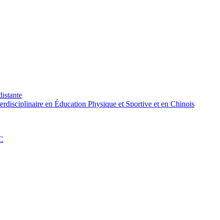
distante
rdisciplinaire en Éducation Physique et Sportive et en Chinois
PC