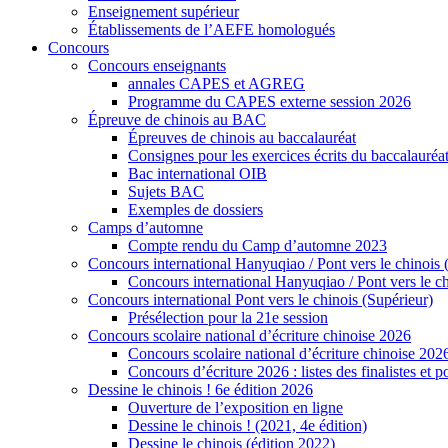
Enseignement supérieur
Établissements de l’AEFE homologués
Concours
Concours enseignants
annales CAPES et AGREG
Programme du CAPES externe session 2026
Épreuve de chinois au BAC
Épreuves de chinois au baccalauréat
Consignes pour les exercices écrits du baccalauréa
Bac international OIB
Sujets BAC
Exemples de dossiers
Camps d’automne
Compte rendu du Camp d’automne 2023
Concours international Hanyuqiao / Pont vers le chinois 
Concours international Hanyuqiao / Pont vers le ch
Concours international Pont vers le chinois (Supérieur)
Présélection pour la 21e session
Concours scolaire national d’écriture chinoise 2026
Concours scolaire national d’écriture chinoise 202
Concours d’écriture 2026 : listes des finalistes et
Dessine le chinois ! 6e édition 2026
Ouverture de l’exposition en ligne
Dessine le chinois ! (2021, 4e édition)
Dessine le chinois (édition 2022)