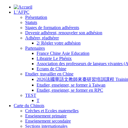
L’AFPC
Présentation
Statuts
Stages de formation adhérents
Devenir adhérent, renouveler son adhésion
Adhérer, réadhérer
2/ Régler votre adhésion
Partenaires
France Chine Asie Education
Librairie Le Phénix
Association des professeurs de langues vivantes 
Ecrans de Chine
Etudier, travailler en Chine
2026法國華語文教師來臺研習培訓課程 Training Program for
Etudier, enseigner, se former à Taiwan
Etudier, enseigner, se former en RPC
TEST
T
Carte du Chinois
Crèches et Ecoles maternelles
Enseignement primaire
Enseignement secondaire
Sections internationales