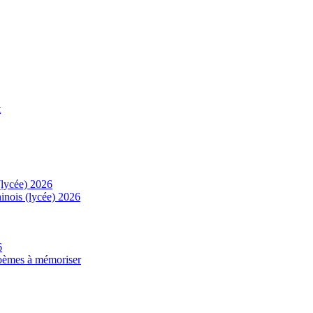
t
(lycée) 2026
inois (lycée) 2026
6
 poèmes à mémoriser