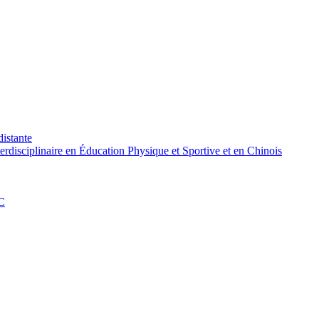
distante
rdisciplinaire en Éducation Physique et Sportive et en Chinois
PC