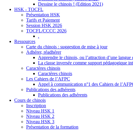
Dessine le chinois ! (Edition 2021)
HSK - TOCFL
Présentation HSK
Tarifs et Paiement
Session HSK 2026
TOCFL/CCCC 2026
.
Ressources
Carte du chinois : suggestion de mise à jour
Adhérer, réadhérer
Apprendre le chinois, ou l’attraction d’une langue 
La classe inversée comme support pédagogique inte
Caractères chinois
Caractères chinois
Les Cahiers de l’AFPC
Appel à communication n°1 des Cahiers de l’AF
Publications des adhérents
Publications des adhérents
Cours de chinois
Inscription
Niveau HSK 1
Niveau HSK 2
Niveau HSK 3
Présentation de la formation