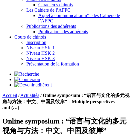
Caractères chinois
Les Cahiers de l’AFPC
Appel à communication n°1 des Cahiers de
l’AFPC
Publications des adhérents
Publications des adhérents
Cours de chinois
Inscription
Niveau HSK 1
Niveau HSK 2
Niveau HSK 3
Présentation de la formation
Accueil
/
Actualités
/
Online symposium : “语言与文化的多元视
角与方法：中文、中国及彼岸” « Multiple perspectives
and (…)
Online symposium : “语言与文化的多元
视角与方法：中文、中国及彼岸”