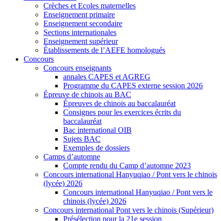
Crèches et Ecoles maternelles
Enseignement primaire
Enseignement secondaire
Sections internationales
Enseignement supérieur
Établissements de l’AEFE homologués
Concours
Concours enseignants
annales CAPES et AGREG
Programme du CAPES externe session 2026
Épreuve de chinois au BAC
Épreuves de chinois au baccalauréat
Consignes pour les exercices écrits du
baccalauréat
Bac international OIB
Sujets BAC
Exemples de dossiers
Camps d’automne
Compte rendu du Camp d’automne 2023
Concours international Hanyuqiao / Pont vers le chinois
(lycée) 2026
Concours international Hanyuqiao / Pont vers le
chinois (lycée) 2026
Concours international Pont vers le chinois (Supérieur)
Présélection pour la 21e session