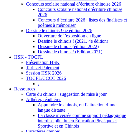
Concours scolaire national d’écriture chinoise 2026
Concours scolaire national d’écriture chinoise
2026
Concours d’écriture 2026 : listes des finalistes et
poèmes à mémoriser
Dessine le chinois ! 6e édition 2026
Ouverture de l’exposition en ligne
Dessine le chinois ! (2021, 4e édition)
Dessine le chinois (édition 2022)
Dessine le chinois ! (Edition 2021)
HSK - TOCFL
Présentation HSK
Tarifs et Paiement
Session HSK 2026
TOCFL/CCCC 2026
.
Ressources
Carte du chinois : suggestion de mise à jour
Adhérer, réadhérer
Apprendre le chinois, ou l’attraction d’une
langue distante
La classe inversée comme support pédagogique
interdisciplinaire en Éducation Physique et
Sportive et en Chinois
Caractères chinois