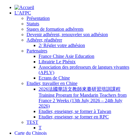
L’AFPC
Présentation
Statuts
Stages de formation adhérents
Devenir adhérent, renouveler son adhésion
Adhérer, réadhérer
2/ Régler votre adhésion
Partenaires
France Chine Asie Education
Librairie Le Phénix
Association des professeurs de langues vivantes
(APLV)
Ecrans de Chine
Etudier, travailler en Chine
2026法國華語文教師來臺研習培訓課程
Training Program for Mandarin Teachers from
France 2 Weeks (13th July 2026 – 24th July
2026)
Etudier, enseigner, se former à Taiwan
Etudier, enseigner, se former en RPC
TEST
T
Carte du Chinois