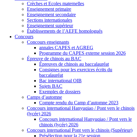
Crèches et Ecoles maternelles
Enseignement primaire
Enseignement secondaire
Sections internationales
Enseignement supérieur
Établissements de l’AEFE homologués
Concours
Concours enseignants
annales CAPES et AGREG
Programme du CAPES externe session 2026
Épreuve de chinois au BAC
Épreuves de chinois au baccalauréat
Consignes pour les exercices écrits du
baccalauréat
Bac international OIB
Sujets BAC
Exemples de dossiers
Camps d’automne
Compte rendu du Camp d’automne 2023
Concours international Hanyuqiao / Pont vers le chinois
(lycée) 2026
Concours international Hanyuqiao / Pont vers le
chinois (lycée) 2026
Concours international Pont vers le chinois (Supérieur)
Présélection pour la 21e session