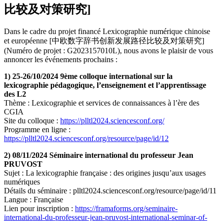
比较及对策研究]
Dans le cadre du projet financé Lexicographie numérique chinoise
et européenne [中欧数字辞书创新发展路径比较及对策研究]
(Numéro de projet : G2023157010L), nous avons le plaisir de vous
annoncer les événements prochains :
1) 25-26/10/2024 9ème colloque international sur la
lexicographie pédagogique, l’enseignement et l’apprentissage
des L2
Thème : Lexicographie et services de connaissances à l’ère des
CGIA
Site du colloque :
https://plltl2024.sciencesconf.org/
Programme en ligne :
https://plltl2024.sciencesconf.org/resource/page/id/12
2) 08/11/2024 Séminaire international du professeur Jean
PRUVOST
Sujet : La lexicographie française : des origines jusqu’aux usages
numériques
Détails du séminaire : plltl2024.sciencesconf.org/resource/page/id/11
Langue : Française
Lien pour inscription :
https://framaforms.org/seminaire-
international-du-professeur-jean-pruvost-international-seminar-of-