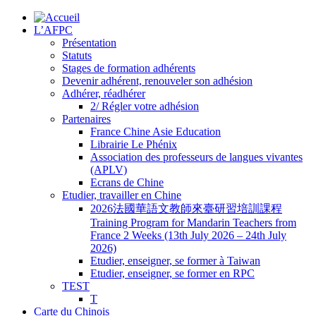
L’AFPC
Présentation
Statuts
Stages de formation adhérents
Devenir adhérent, renouveler son adhésion
Adhérer, réadhérer
2/ Régler votre adhésion
Partenaires
France Chine Asie Education
Librairie Le Phénix
Association des professeurs de langues vivantes
(APLV)
Ecrans de Chine
Etudier, travailler en Chine
2026法國華語文教師來臺研習培訓課程
Training Program for Mandarin Teachers from
France 2 Weeks (13th July 2026 – 24th July
2026)
Etudier, enseigner, se former à Taiwan
Etudier, enseigner, se former en RPC
TEST
T
Carte du Chinois