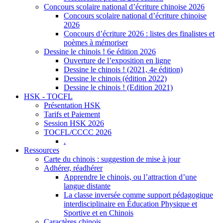
Concours scolaire national d’écriture chinoise 2026
Concours scolaire national d’écriture chinoise
2026
Concours d’écriture 2026 : listes des finalistes et
poèmes à mémoriser
Dessine le chinois ! 6e édition 2026
Ouverture de l’exposition en ligne
Dessine le chinois ! (2021, 4e édition)
Dessine le chinois (édition 2022)
Dessine le chinois ! (Edition 2021)
HSK - TOCFL
Présentation HSK
Tarifs et Paiement
Session HSK 2026
TOCFL/CCCC 2026
.
Ressources
Carte du chinois : suggestion de mise à jour
Adhérer, réadhérer
Apprendre le chinois, ou l’attraction d’une
langue distante
La classe inversée comme support pédagogique
interdisciplinaire en Éducation Physique et
Sportive et en Chinois
Caractères chinois