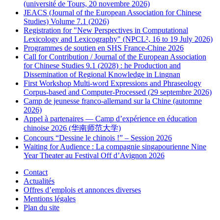
(université de Tours, 20 novembre 2026)
JEACS (Journal of the European Association for Chinese
Studies) Volume 7.1 (2026)
Registration for "New Perspectives in Computational
Lexicology and Lexicography" (NPCL², 16 to 19 July 2026)
Programmes de soutien en SHS France-Chine 2026
Call for Contribution / Journal of the European Association
for Chinese Studies 9.1 (2028) : he Production and
Dissemination of Regional Knowledge in Lingnan
First Workshop Multi-word Expressions and Phraseology
Corpus-based and Computer-Processed (29 septembre 2026)
Camp de jeunesse franco-allemand sur la Chine (automne
2026)
Appel à partenaires — Camp d’expérience en éducation
chinoise 2026 (华南师范大学)
Concours “Dessine le chinois !” – Session 2026
Waiting for Audience : La compagnie singapourienne Nine
Year Theater au Festival Off d’Avignon 2026
Contact
Actualités
Offres d’emplois et annonces diverses
Mentions légales
Plan du site