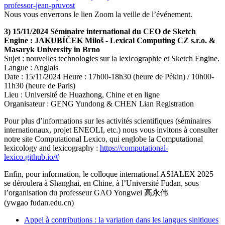
professor-jean-pruvost
Nous vous enverrons le lien Zoom la veille de l’événement.
3) 15/11/2024 Séminaire international du CEO de Sketch
Engine : JAKUBÍČEK Miloš - Lexical Computing CZ s.r.o. &
Masaryk University in Brno
Sujet : nouvelles technologies sur la lexicographie et Sketch Engine.
Langue : Anglais
Date : 15/11/2024 Heure : 17h00-18h30 (heure de Pékin) / 10h00-
11h30 (heure de Paris)
Lieu : Université de Huazhong, Chine et en ligne
Organisateur : GENG Yundong & CHEN Lian Registration
Pour plus d’informations sur les activités scientifiques (séminaires
internationaux, projet ENEOLI, etc.) nous vous invitons à consulter
notre site Computational Lexico, qui englobe la Computational
lexicology and lexicography :
https://computational-
lexico.github.io/#
Enfin, pour information, le colloque international ASIALEX 2025
se déroulera à Shanghai, en Chine, à l’Université Fudan, sous
l’organisation du professeur GAO Yongwei 高永伟
(ywgao
fudan.edu.cn)
Appel à contributions : la variation dans les langues sinitiques