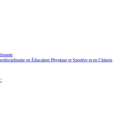
distante
rdisciplinaire en Éducation Physique et Sportive et en Chinois
PC