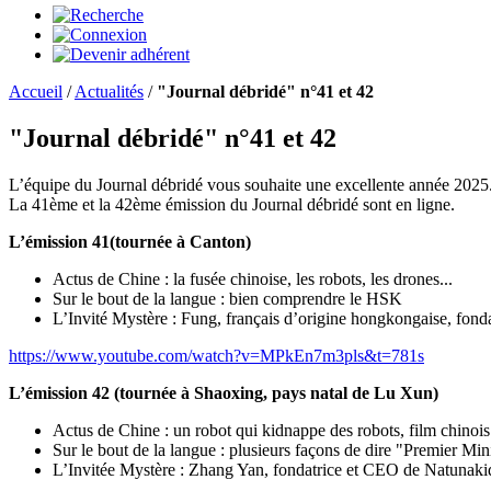
Accueil
/
Actualités
/
"Journal débridé" n°41 et 42
"Journal débridé" n°41 et 42
L’équipe du Journal débridé vous souhaite une excellente année 2025
La 41ème et la 42ème émission du Journal débridé sont en ligne.
L’émission 41(tournée à Canton)
Actus de Chine : la fusée chinoise, les robots, les drones...
Sur le bout de la langue : bien comprendre le HSK
L’Invité Mystère : Fung, français d’origine hongkongaise, fond
https://www.youtube.com/watch?v=MPkEn7m3pls&t=781s
L’émission 42 (tournée à Shaoxing, pays natal de Lu Xun)
Actus de Chine : un robot qui kidnappe des robots, film chinoi
Sur le bout de la langue : plusieurs façons de dire "Premier Min
L’Invitée Mystère : Zhang Yan, fondatrice et CEO de Natunaki