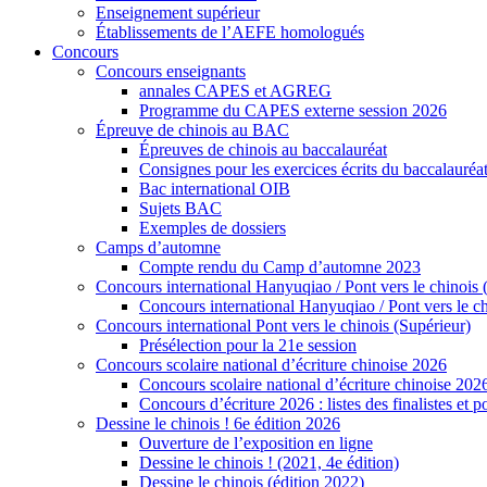
Enseignement supérieur
Établissements de l’AEFE homologués
Concours
Concours enseignants
annales CAPES et AGREG
Programme du CAPES externe session 2026
Épreuve de chinois au BAC
Épreuves de chinois au baccalauréat
Consignes pour les exercices écrits du baccalauréa
Bac international OIB
Sujets BAC
Exemples de dossiers
Camps d’automne
Compte rendu du Camp d’automne 2023
Concours international Hanyuqiao / Pont vers le chinois 
Concours international Hanyuqiao / Pont vers le ch
Concours international Pont vers le chinois (Supérieur)
Présélection pour la 21e session
Concours scolaire national d’écriture chinoise 2026
Concours scolaire national d’écriture chinoise 202
Concours d’écriture 2026 : listes des finalistes et
Dessine le chinois ! 6e édition 2026
Ouverture de l’exposition en ligne
Dessine le chinois ! (2021, 4e édition)
Dessine le chinois (édition 2022)