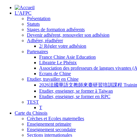
L’AFPC
Présentation
Statuts
Stages de formation adhérents
Devenir adhérent, renouveler son adhésion
Adhérer, réadhérer
2/ Régler votre adhésion
Partenaires
France Chine Asie Education
Librairie Le Phénix
Association des professeurs de langues vivantes 
Ecrans de Chine
Etudier, travailler en Chine
2026法國華語文教師來臺研習培訓課程 Training Program for
Etudier, enseigner, se former à Taiwan
Etudier, enseigner, se former en RPC
TEST
T
Carte du Chinois
Crèches et Ecoles maternelles
Enseignement primaire
Enseignement secondaire
Sections internationales