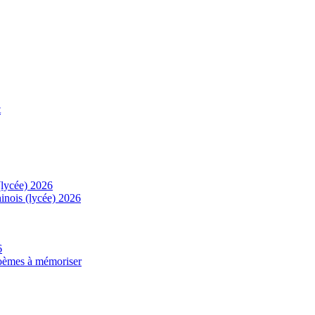
t
(lycée) 2026
inois (lycée) 2026
6
 poèmes à mémoriser