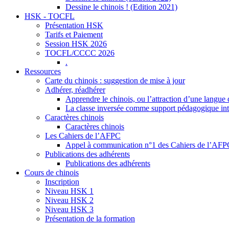
Dessine le chinois ! (Edition 2021)
HSK - TOCFL
Présentation HSK
Tarifs et Paiement
Session HSK 2026
TOCFL/CCCC 2026
.
Ressources
Carte du chinois : suggestion de mise à jour
Adhérer, réadhérer
Apprendre le chinois, ou l’attraction d’une langue 
La classe inversée comme support pédagogique inte
Caractères chinois
Caractères chinois
Les Cahiers de l’AFPC
Appel à communication n°1 des Cahiers de l’AF
Publications des adhérents
Publications des adhérents
Cours de chinois
Inscription
Niveau HSK 1
Niveau HSK 2
Niveau HSK 3
Présentation de la formation