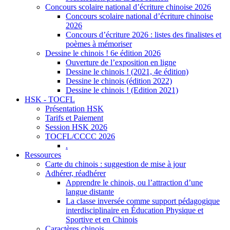
Concours scolaire national d’écriture chinoise 2026
Concours scolaire national d’écriture chinoise
2026
Concours d’écriture 2026 : listes des finalistes et
poèmes à mémoriser
Dessine le chinois ! 6e édition 2026
Ouverture de l’exposition en ligne
Dessine le chinois ! (2021, 4e édition)
Dessine le chinois (édition 2022)
Dessine le chinois ! (Edition 2021)
HSK - TOCFL
Présentation HSK
Tarifs et Paiement
Session HSK 2026
TOCFL/CCCC 2026
.
Ressources
Carte du chinois : suggestion de mise à jour
Adhérer, réadhérer
Apprendre le chinois, ou l’attraction d’une
langue distante
La classe inversée comme support pédagogique
interdisciplinaire en Éducation Physique et
Sportive et en Chinois
Caractères chinois