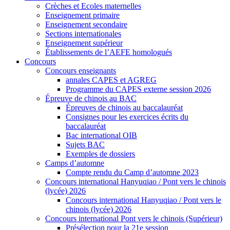
Crèches et Ecoles maternelles
Enseignement primaire
Enseignement secondaire
Sections internationales
Enseignement supérieur
Établissements de l’AEFE homologués
Concours
Concours enseignants
annales CAPES et AGREG
Programme du CAPES externe session 2026
Épreuve de chinois au BAC
Épreuves de chinois au baccalauréat
Consignes pour les exercices écrits du
baccalauréat
Bac international OIB
Sujets BAC
Exemples de dossiers
Camps d’automne
Compte rendu du Camp d’automne 2023
Concours international Hanyuqiao / Pont vers le chinois
(lycée) 2026
Concours international Hanyuqiao / Pont vers le
chinois (lycée) 2026
Concours international Pont vers le chinois (Supérieur)
Présélection pour la 21e session