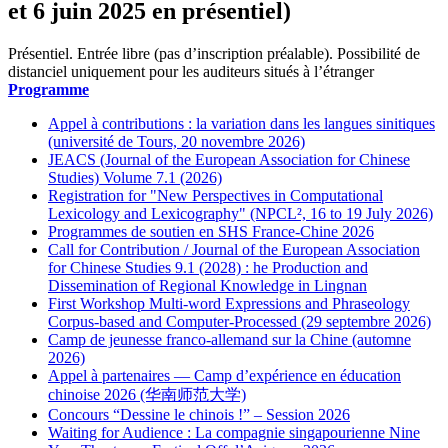
et 6 juin 2025 en présentiel)
Présentiel. Entrée libre (pas d’inscription préalable). Possibilité de
distanciel uniquement pour les auditeurs situés à l’étranger
Programme
Appel à contributions : la variation dans les langues sinitiques
(université de Tours, 20 novembre 2026)
JEACS (Journal of the European Association for Chinese
Studies) Volume 7.1 (2026)
Registration for "New Perspectives in Computational
Lexicology and Lexicography" (NPCL², 16 to 19 July 2026)
Programmes de soutien en SHS France-Chine 2026
Call for Contribution / Journal of the European Association
for Chinese Studies 9.1 (2028) : he Production and
Dissemination of Regional Knowledge in Lingnan
First Workshop Multi-word Expressions and Phraseology
Corpus-based and Computer-Processed (29 septembre 2026)
Camp de jeunesse franco-allemand sur la Chine (automne
2026)
Appel à partenaires — Camp d’expérience en éducation
chinoise 2026 (华南师范大学)
Concours “Dessine le chinois !” – Session 2026
Waiting for Audience : La compagnie singapourienne Nine