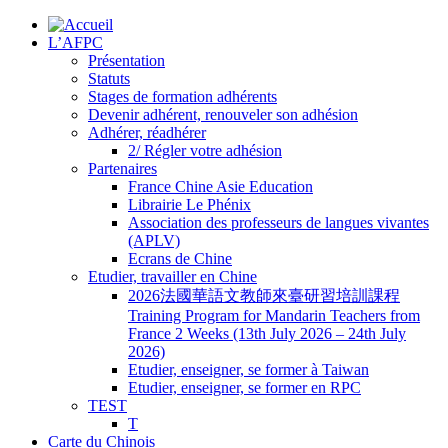
L’AFPC
Présentation
Statuts
Stages de formation adhérents
Devenir adhérent, renouveler son adhésion
Adhérer, réadhérer
2/ Régler votre adhésion
Partenaires
France Chine Asie Education
Librairie Le Phénix
Association des professeurs de langues vivantes
(APLV)
Ecrans de Chine
Etudier, travailler en Chine
2026法國華語文教師來臺研習培訓課程
Training Program for Mandarin Teachers from
France 2 Weeks (13th July 2026 – 24th July
2026)
Etudier, enseigner, se former à Taiwan
Etudier, enseigner, se former en RPC
TEST
T
Carte du Chinois