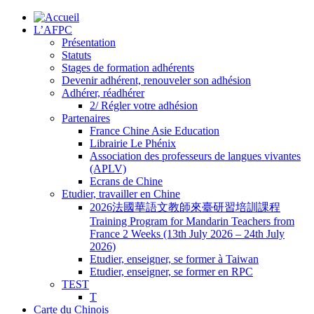
L’AFPC
Présentation
Statuts
Stages de formation adhérents
Devenir adhérent, renouveler son adhésion
Adhérer, réadhérer
2/ Régler votre adhésion
Partenaires
France Chine Asie Education
Librairie Le Phénix
Association des professeurs de langues vivantes
(APLV)
Ecrans de Chine
Etudier, travailler en Chine
2026法國華語文教師來臺研習培訓課程
Training Program for Mandarin Teachers from
France 2 Weeks (13th July 2026 – 24th July
2026)
Etudier, enseigner, se former à Taiwan
Etudier, enseigner, se former en RPC
TEST
T
Carte du Chinois