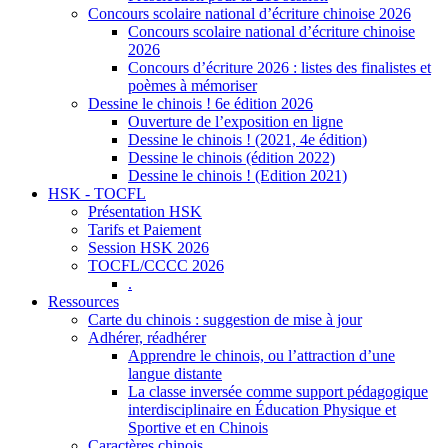
Concours scolaire national d’écriture chinoise 2026
Concours scolaire national d’écriture chinoise
2026
Concours d’écriture 2026 : listes des finalistes et
poèmes à mémoriser
Dessine le chinois ! 6e édition 2026
Ouverture de l’exposition en ligne
Dessine le chinois ! (2021, 4e édition)
Dessine le chinois (édition 2022)
Dessine le chinois ! (Edition 2021)
HSK - TOCFL
Présentation HSK
Tarifs et Paiement
Session HSK 2026
TOCFL/CCCC 2026
.
Ressources
Carte du chinois : suggestion de mise à jour
Adhérer, réadhérer
Apprendre le chinois, ou l’attraction d’une
langue distante
La classe inversée comme support pédagogique
interdisciplinaire en Éducation Physique et
Sportive et en Chinois
Caractères chinois