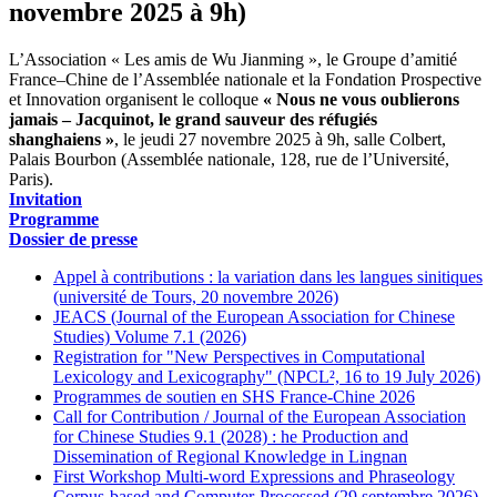
novembre 2025 à 9h)
L’Association « Les amis de Wu Jianming », le Groupe d’amitié
France–Chine de l’Assemblée nationale et la Fondation Prospective
et Innovation organisent le colloque
« Nous ne vous oublierons
jamais – Jacquinot, le grand sauveur des réfugiés
shanghaiens »
, le jeudi 27 novembre 2025 à 9h, salle Colbert,
Palais Bourbon (Assemblée nationale, 128, rue de l’Université,
Paris).
Invitation
Programme
Dossier de presse
Appel à contributions : la variation dans les langues sinitiques
(université de Tours, 20 novembre 2026)
JEACS (Journal of the European Association for Chinese
Studies) Volume 7.1 (2026)
Registration for "New Perspectives in Computational
Lexicology and Lexicography" (NPCL², 16 to 19 July 2026)
Programmes de soutien en SHS France-Chine 2026
Call for Contribution / Journal of the European Association
for Chinese Studies 9.1 (2028) : he Production and
Dissemination of Regional Knowledge in Lingnan
First Workshop Multi-word Expressions and Phraseology
Corpus-based and Computer-Processed (29 septembre 2026)