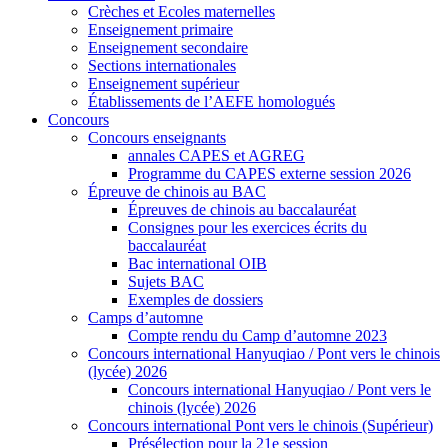
Crèches et Ecoles maternelles
Enseignement primaire
Enseignement secondaire
Sections internationales
Enseignement supérieur
Établissements de l’AEFE homologués
Concours
Concours enseignants
annales CAPES et AGREG
Programme du CAPES externe session 2026
Épreuve de chinois au BAC
Épreuves de chinois au baccalauréat
Consignes pour les exercices écrits du
baccalauréat
Bac international OIB
Sujets BAC
Exemples de dossiers
Camps d’automne
Compte rendu du Camp d’automne 2023
Concours international Hanyuqiao / Pont vers le chinois
(lycée) 2026
Concours international Hanyuqiao / Pont vers le
chinois (lycée) 2026
Concours international Pont vers le chinois (Supérieur)
Présélection pour la 21e session