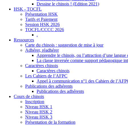
Dessine le chinois ! (Edition 2021)
HSK - TOCFL
Présentation HSK
Tarifs et Paiement
Session HSK 2026
TOCFL/CCCC 2026
.
Ressources
Carte du chinois : suggestion de mise à jour
Adhérer, réadhérer
Apprendre le chinois, ou l’attraction d’une langue 
La classe inversée comme support pédagogique inte
Caractères chinois
Caractères chinois
Les Cahiers de l’AFPC
Appel à communication n°1 des Cahiers de l’AF
Publications des adhérents
Publications des adhérents
Cours de chinois
Inscription
Niveau HSK 1
Niveau HSK 2
Niveau HSK 3
Présentation de la formation