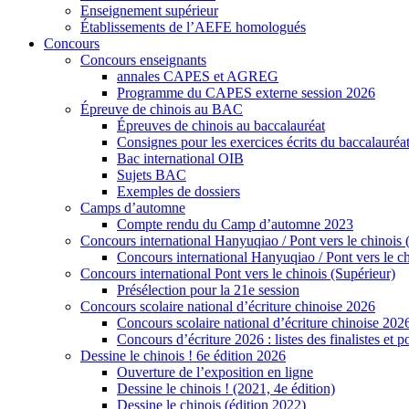
Enseignement supérieur
Établissements de l’AEFE homologués
Concours
Concours enseignants
annales CAPES et AGREG
Programme du CAPES externe session 2026
Épreuve de chinois au BAC
Épreuves de chinois au baccalauréat
Consignes pour les exercices écrits du baccalauréa
Bac international OIB
Sujets BAC
Exemples de dossiers
Camps d’automne
Compte rendu du Camp d’automne 2023
Concours international Hanyuqiao / Pont vers le chinois 
Concours international Hanyuqiao / Pont vers le ch
Concours international Pont vers le chinois (Supérieur)
Présélection pour la 21e session
Concours scolaire national d’écriture chinoise 2026
Concours scolaire national d’écriture chinoise 202
Concours d’écriture 2026 : listes des finalistes et
Dessine le chinois ! 6e édition 2026
Ouverture de l’exposition en ligne
Dessine le chinois ! (2021, 4e édition)
Dessine le chinois (édition 2022)