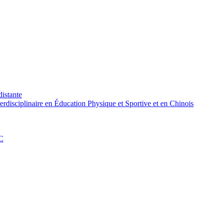
distante
rdisciplinaire en Éducation Physique et Sportive et en Chinois
PC