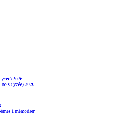
t
(lycée) 2026
inois (lycée) 2026
6
 poèmes à mémoriser