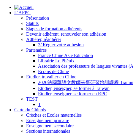
L’AFPC
Présentation
Statuts
Stages de formation adhérents
Devenir adhérent, renouveler son adhésion
Adhérer, réadhérer
2/ Régler votre adhésion
Partenaires
France Chine Asie Education
Librairie Le Phénix
Association des professeurs de langues vivantes 
Ecrans de Chine
Etudier, travailler en Chine
2026法國華語文教師來臺研習培訓課程 Training Program for
Etudier, enseigner, se former à Taiwan
Etudier, enseigner, se former en RPC
TEST
T
Carte du Chinois
Crèches et Ecoles maternelles
Enseignement primaire
Enseignement secondaire
Sections internationales