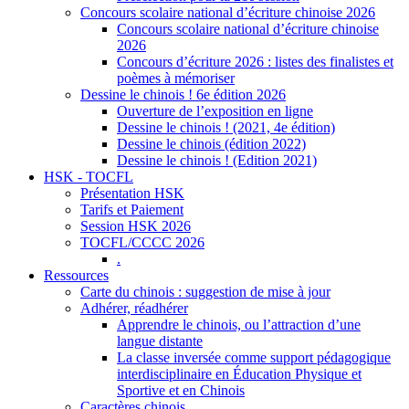
Concours scolaire national d’écriture chinoise 2026
Concours scolaire national d’écriture chinoise
2026
Concours d’écriture 2026 : listes des finalistes et
poèmes à mémoriser
Dessine le chinois ! 6e édition 2026
Ouverture de l’exposition en ligne
Dessine le chinois ! (2021, 4e édition)
Dessine le chinois (édition 2022)
Dessine le chinois ! (Edition 2021)
HSK - TOCFL
Présentation HSK
Tarifs et Paiement
Session HSK 2026
TOCFL/CCCC 2026
.
Ressources
Carte du chinois : suggestion de mise à jour
Adhérer, réadhérer
Apprendre le chinois, ou l’attraction d’une
langue distante
La classe inversée comme support pédagogique
interdisciplinaire en Éducation Physique et
Sportive et en Chinois
Caractères chinois