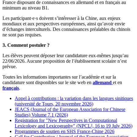
France disposant de connaissances en allemand et en français au
minimum au niveau B1.
Les participant·e·s doivent s’intéresser à la Chine, aux enjeux
mondiaux et aux perspectives européennes, ainsi qu’avoir envie
d’échanges interculturels. Des connaissances préalables du chinois
ne sont pas requises.
3. Comment postuler ?
Les élèves peuvent déposer leur candidature eux-mêmes jusqu’au
22/06/2026. Aucune proposition de l’établissement scolaire n’est
prévue.
Toutes les informations importantes sur l’académie et sur la
candidature sont disponibles sur le site web en
allemand
et en
français
.
Appel à contributions : la variation dans les langues sinitiques
(université de Tours, 20 novembre 2026)
JEACS (Journal of the European Association for Chinese
Studies) Volume 7.1 (2026)
Registration for "New Perspectives in Computational
Lexicology and Lexicography" (NPCL², 16 to 19 July 2026)
Programmes de soutien en SHS France-Chine 2026
Call for Contribution / Journal of the European Association