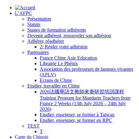
L’AFPC
Présentation
Statuts
Stages de formation adhérents
Devenir adhérent, renouveler son adhésion
Adhérer, réadhérer
2/ Régler votre adhésion
Partenaires
France Chine Asie Education
Librairie Le Phénix
Association des professeurs de langues vivantes
(APLV)
Ecrans de Chine
Etudier, travailler en Chine
2026法國華語文教師來臺研習培訓課程
Training Program for Mandarin Teachers from
France 2 Weeks (13th July 2026 – 24th July
2026)
Etudier, enseigner, se former à Taiwan
Etudier, enseigner, se former en RPC
TEST
T
Carte du Chinois