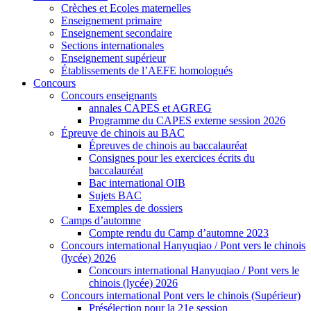
Crèches et Ecoles maternelles
Enseignement primaire
Enseignement secondaire
Sections internationales
Enseignement supérieur
Établissements de l’AEFE homologués
Concours
Concours enseignants
annales CAPES et AGREG
Programme du CAPES externe session 2026
Épreuve de chinois au BAC
Épreuves de chinois au baccalauréat
Consignes pour les exercices écrits du
baccalauréat
Bac international OIB
Sujets BAC
Exemples de dossiers
Camps d’automne
Compte rendu du Camp d’automne 2023
Concours international Hanyuqiao / Pont vers le chinois
(lycée) 2026
Concours international Hanyuqiao / Pont vers le
chinois (lycée) 2026
Concours international Pont vers le chinois (Supérieur)
Présélection pour la 21e session