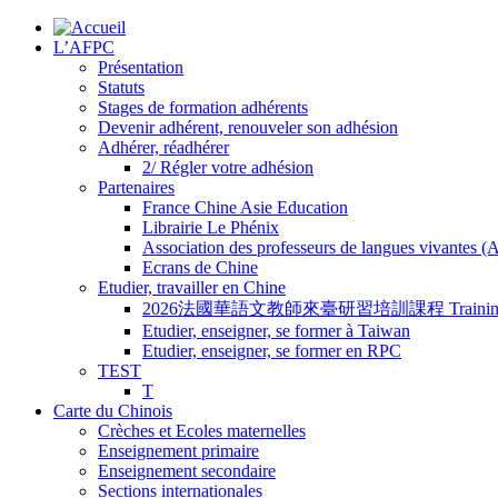
L’AFPC
Présentation
Statuts
Stages de formation adhérents
Devenir adhérent, renouveler son adhésion
Adhérer, réadhérer
2/ Régler votre adhésion
Partenaires
France Chine Asie Education
Librairie Le Phénix
Association des professeurs de langues vivantes 
Ecrans de Chine
Etudier, travailler en Chine
2026法國華語文教師來臺研習培訓課程 Training Program for
Etudier, enseigner, se former à Taiwan
Etudier, enseigner, se former en RPC
TEST
T
Carte du Chinois
Crèches et Ecoles maternelles
Enseignement primaire
Enseignement secondaire
Sections internationales