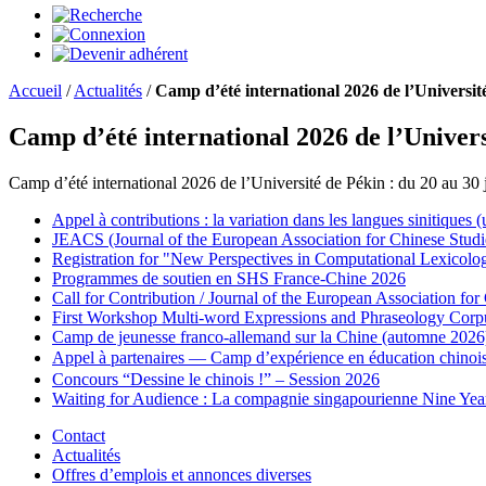
Accueil
/
Actualités
/
Camp d’été international 2026 de l’Universit
Camp d’été international 2026 de l’Univers
Camp d’été international 2026 de l’Université de Pékin : du 20 au 30 
Appel à contributions : la variation dans les langues sinitiques
JEACS (Journal of the European Association for Chinese Studi
Registration for "New Perspectives in Computational Lexicol
Programmes de soutien en SHS France-Chine 2026
Call for Contribution / Journal of the European Association f
First Workshop Multi-word Expressions and Phraseology Corp
Camp de jeunesse franco-allemand sur la Chine (automne 2026
Appel à partenaires — Camp d’expérience en éducation c
Concours “Dessine le chinois !” – Session 2026
Waiting for Audience : La compagnie singapourienne Nine Yea
Contact
Actualités
Offres d’emplois et annonces diverses