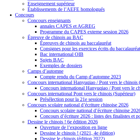
Enseignement supérieur
Établissements de l’AEFE homologués
Concours
Concours enseignants
annales CAPES et AGREG
Programme du CAPES externe session 2026
Épreuve de chinois au BAC
Épreuves de chinois au baccalauréat
Consignes pour les exercices écrits du baccalauréa
Bac international OIB
Sujets BAC
Exemples de dossiers
Camps d’automne
Compte rendu du Camp d’automne 2023
Concours international Hanyuqiao / Pont vers le chinois 
Concours international Hanyuqiao / Pont vers le ch
Concours international Pont vers le chinois (Supérieur)
Présélection pour la 21e session
Concours scolaire national d’écriture chinoise 2026
Concours scolaire national d’écriture chinoise 202
Concours d’écriture 2026 : listes des finalistes et
Dessine le chinois ! 6e édition 2026
Ouverture de l’exposition en ligne
Dessine le chinois ! (2021, 4e édition)
Dessine le chinois (édition 2022)