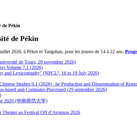
é de Pékin
ité de Pékin
juillet 2026, à Pékin et Tangshan, pour les jeunes de 14 à 22 ans.
Progr
 (université de Tours, 20 novembre 2026)
es) Volume 7.1 (2026)
ogy and Lexicography" (NPCL², 16 to 19 July 2026)
or Chinese Studies 9.1 (2028) : he Production and Dissemination of Re
us-based and Computer-Processed (29 septembre 2026)
)
hinoise 2026 (华南师范大学)
r Theater au Festival Off d’Avignon 2026