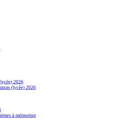
t
(lycée) 2026
inois (lycée) 2026
6
 poèmes à mémoriser