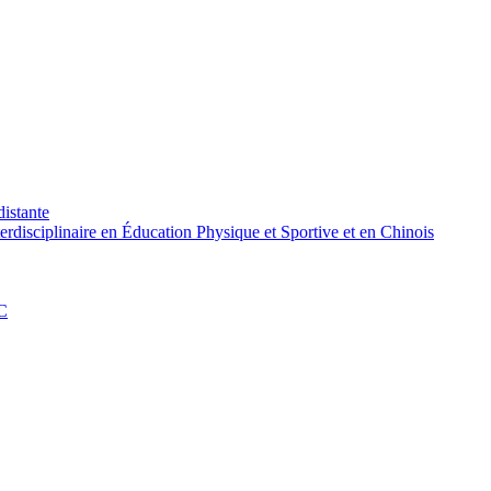
distante
rdisciplinaire en Éducation Physique et Sportive et en Chinois
PC