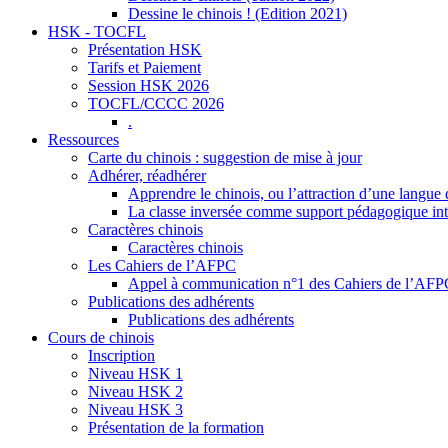
Dessine le chinois ! (Edition 2021)
HSK - TOCFL
Présentation HSK
Tarifs et Paiement
Session HSK 2026
TOCFL/CCCC 2026
.
Ressources
Carte du chinois : suggestion de mise à jour
Adhérer, réadhérer
Apprendre le chinois, ou l’attraction d’une langue 
La classe inversée comme support pédagogique inte
Caractères chinois
Caractères chinois
Les Cahiers de l’AFPC
Appel à communication n°1 des Cahiers de l’AF
Publications des adhérents
Publications des adhérents
Cours de chinois
Inscription
Niveau HSK 1
Niveau HSK 2
Niveau HSK 3
Présentation de la formation