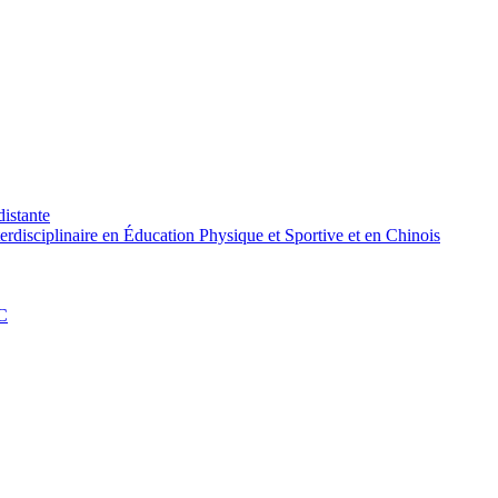
distante
rdisciplinaire en Éducation Physique et Sportive et en Chinois
PC