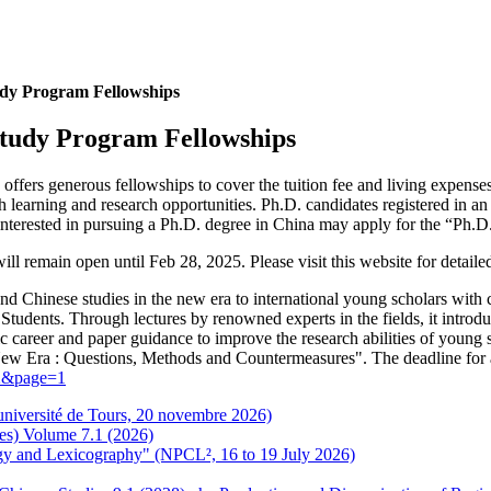
tudy Program Fellowships
 Study Program Fellowships
ffers generous fellowships to cover the tuition fee and living expenses
h learning and research opportunities. Ph.D. candidates registered in an
interested in pursuing a Ph.D. degree in China may apply for the “Ph.D
 remain open until Feb 28, 2025. Please visit this website for detaile
and Chinese studies in the new era to international young scholars with 
udents. Through lectures by renowned experts in the fields, it introdu
mic career and paper guidance to improve the research abilities of you
New Era : Questions, Methods and Countermeasures". The deadline for a
72&page=1
 (université de Tours, 20 novembre 2026)
es) Volume 7.1 (2026)
ogy and Lexicography" (NPCL², 16 to 19 July 2026)