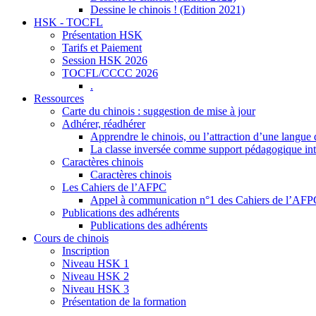
Dessine le chinois ! (Edition 2021)
HSK - TOCFL
Présentation HSK
Tarifs et Paiement
Session HSK 2026
TOCFL/CCCC 2026
.
Ressources
Carte du chinois : suggestion de mise à jour
Adhérer, réadhérer
Apprendre le chinois, ou l’attraction d’une langue 
La classe inversée comme support pédagogique inte
Caractères chinois
Caractères chinois
Les Cahiers de l’AFPC
Appel à communication n°1 des Cahiers de l’AF
Publications des adhérents
Publications des adhérents
Cours de chinois
Inscription
Niveau HSK 1
Niveau HSK 2
Niveau HSK 3
Présentation de la formation