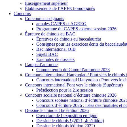
Enseignement supérieur
Établissements de l’AEFE homologués
Concours
Concours enseignants
annales CAPES et AGREG
Programme du CAPES externe session 2026
Épreuve de chinois au BAC
Épreuves de chinois au baccalauréat
Consignes pour les exercices écrits du baccalauréa
Bac international OIB
Sujets BAC
Exemples de dossiers
Camps d’automne
Compte rendu du Camp d’automne 2023
Concours international Hanyuqiao / Pont vers le chinois 
Concours international Hanyuqiao / Pont vers le ch
Concours international Pont vers le chinois (Supérieur)
Présélection pour la 21e session
Concours scolaire national d’écriture chinoise 2026
Concours scolaire national d’écriture chinoise 202
Concours d’écriture 2026 : listes des finalistes et
Dessine le chinois ! 6e édition 2026
Ouverture de l’exposition en ligne
Dessine le chinois ! (2021, 4e édition)
Dessine le chinois (édition 2022)