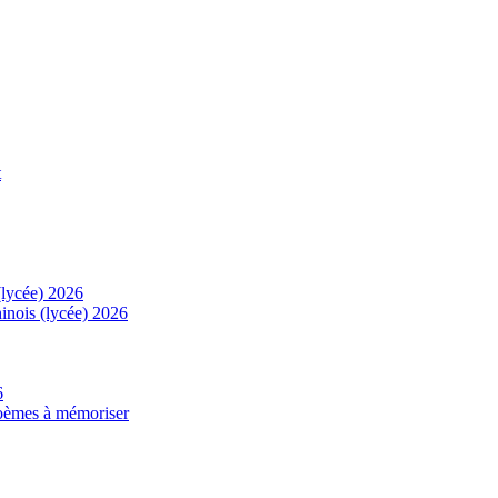
t
(lycée) 2026
inois (lycée) 2026
6
 poèmes à mémoriser