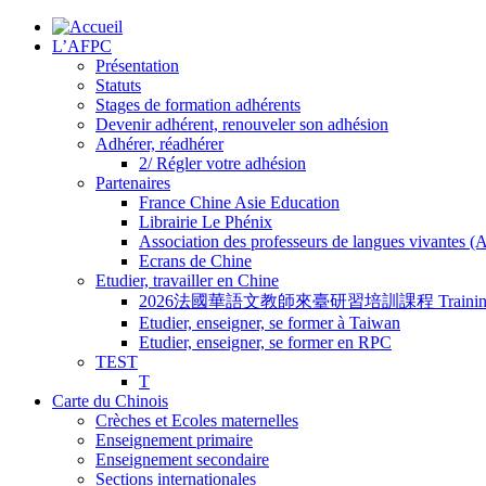
L’AFPC
Présentation
Statuts
Stages de formation adhérents
Devenir adhérent, renouveler son adhésion
Adhérer, réadhérer
2/ Régler votre adhésion
Partenaires
France Chine Asie Education
Librairie Le Phénix
Association des professeurs de langues vivantes 
Ecrans de Chine
Etudier, travailler en Chine
2026法國華語文教師來臺研習培訓課程 Training Program for
Etudier, enseigner, se former à Taiwan
Etudier, enseigner, se former en RPC
TEST
T
Carte du Chinois
Crèches et Ecoles maternelles
Enseignement primaire
Enseignement secondaire
Sections internationales