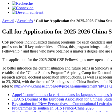
Accueil
/
Actualités
/
Call for Application for 2025-2026 China S
Call for Application for 2025-2026 China
CSP provides individualized training programs for each candidate and o
professors in 18 key universities in China, this program brings in-dept
Fellowship," and those who have obtained a master’s degree and are 
The application for the 2025-2026 CSP Fellowship is now open and will
To better introduce the current situation and future plans in Sinology 
established the "China Studies Program" Aspiring Camp for Doctoral St
research advice, doctoral application introductions, as well as acade
to 23, 2024, with the theme of "Sinologies and China Studies in the 
refer to
http://www.chinese.cn/page/#/pcpage/announcement?id=21
Appel à contributions : la variation dans les langues sinitiques
JEACS (Journal of the European Association for Chinese Studi
Registration for "New Perspectives in Computational Lexicol
Programmes de soutien en SHS France-Chine 2026