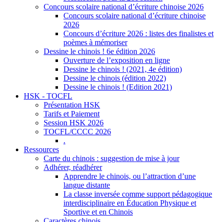
Concours scolaire national d’écriture chinoise 2026
Concours scolaire national d’écriture chinoise
2026
Concours d’écriture 2026 : listes des finalistes et
poèmes à mémoriser
Dessine le chinois ! 6e édition 2026
Ouverture de l’exposition en ligne
Dessine le chinois ! (2021, 4e édition)
Dessine le chinois (édition 2022)
Dessine le chinois ! (Edition 2021)
HSK - TOCFL
Présentation HSK
Tarifs et Paiement
Session HSK 2026
TOCFL/CCCC 2026
.
Ressources
Carte du chinois : suggestion de mise à jour
Adhérer, réadhérer
Apprendre le chinois, ou l’attraction d’une
langue distante
La classe inversée comme support pédagogique
interdisciplinaire en Éducation Physique et
Sportive et en Chinois
Caractères chinois