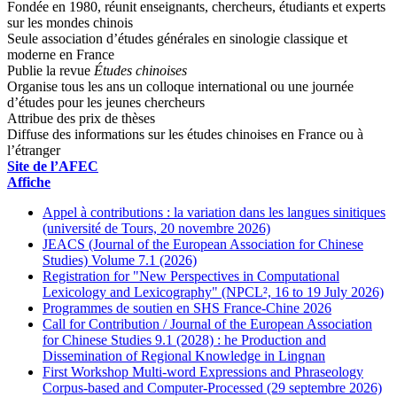
Fondée en 1980, réunit enseignants, chercheurs, étudiants et experts
sur les mondes chinois
Seule association d’études générales en sinologie classique et
moderne en France
Publie la revue
Études chinoises
Organise tous les ans un colloque international ou une journée
d’études pour les jeunes chercheurs
Attribue des prix de thèses
Diffuse des informations sur les études chinoises en France ou à
l’étranger
Site de l’AFEC
Affiche
Appel à contributions : la variation dans les langues sinitiques
(université de Tours, 20 novembre 2026)
JEACS (Journal of the European Association for Chinese
Studies) Volume 7.1 (2026)
Registration for "New Perspectives in Computational
Lexicology and Lexicography" (NPCL², 16 to 19 July 2026)
Programmes de soutien en SHS France-Chine 2026
Call for Contribution / Journal of the European Association
for Chinese Studies 9.1 (2028) : he Production and
Dissemination of Regional Knowledge in Lingnan
First Workshop Multi-word Expressions and Phraseology
Corpus-based and Computer-Processed (29 septembre 2026)