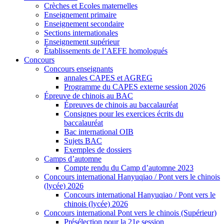
Crèches et Ecoles maternelles
Enseignement primaire
Enseignement secondaire
Sections internationales
Enseignement supérieur
Établissements de l’AEFE homologués
Concours
Concours enseignants
annales CAPES et AGREG
Programme du CAPES externe session 2026
Épreuve de chinois au BAC
Épreuves de chinois au baccalauréat
Consignes pour les exercices écrits du
baccalauréat
Bac international OIB
Sujets BAC
Exemples de dossiers
Camps d’automne
Compte rendu du Camp d’automne 2023
Concours international Hanyuqiao / Pont vers le chinois
(lycée) 2026
Concours international Hanyuqiao / Pont vers le
chinois (lycée) 2026
Concours international Pont vers le chinois (Supérieur)
Présélection pour la 21e session