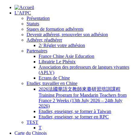
L’AFPC
Présentation
Statuts
Stages de formation adhérents
Devenir adhérent, renouveler son adhésion
Adhérer, réadhérer
2/ Régler votre adhésion
Partenaires
France Chine Asie Education
Librairie Le Phénix
Association des professeurs de langues vivantes
(APLV)
Ecrans de Chine
Etudier, travailler en Chine
2026法國華語文教師來臺研習培訓課程
Training Program for Mandarin Teachers from
France 2 Weeks (13th July 2026 – 24th July
2026)
Etudier, enseigner, se former à Taiwan
Etudier, enseigner, se former en RPC
TEST
T
Carte du Chinois