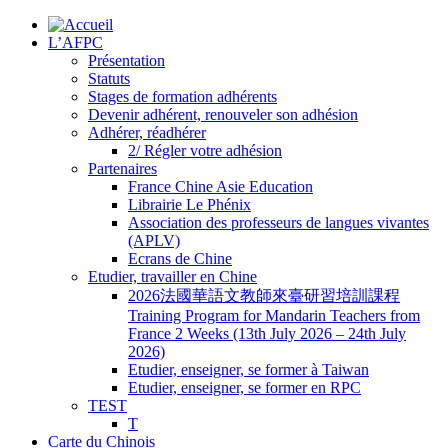
L’AFPC
Présentation
Statuts
Stages de formation adhérents
Devenir adhérent, renouveler son adhésion
Adhérer, réadhérer
2/ Régler votre adhésion
Partenaires
France Chine Asie Education
Librairie Le Phénix
Association des professeurs de langues vivantes
(APLV)
Ecrans de Chine
Etudier, travailler en Chine
2026法國華語文教師來臺研習培訓課程
Training Program for Mandarin Teachers from
France 2 Weeks (13th July 2026 – 24th July
2026)
Etudier, enseigner, se former à Taiwan
Etudier, enseigner, se former en RPC
TEST
T
Carte du Chinois