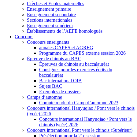
Crèches et Ecoles maternelles
Enseignement primaire
Enseignement secondaire
Sections internationales
Enseignement supérieur
Établissements de l’AEFE homologués
Concours
Concours enseignants
annales CAPES et AGREG
Programme du CAPES externe session 2026
Épreuve de chinois au BAC
Épreuves de chinois au baccalauréat
Consignes pour les exercices écrits du
baccalauréat
Bac international OIB
Sujets BAC
Exemples de dossiers
Camps d’automne
Compte rendu du Camp d’automne 2023
Concours international Hanyuqiao / Pont vers le chinois
(lycée) 2026
Concours international Hanyuqiao / Pont vers le
chinois (lycée) 2026
Concours international Pont vers le chinois (Supérieur)
Présélection pour la 21e session