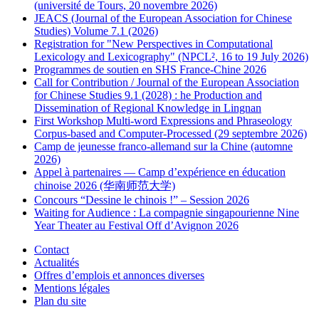
(université de Tours, 20 novembre 2026)
JEACS (Journal of the European Association for Chinese
Studies) Volume 7.1 (2026)
Registration for "New Perspectives in Computational
Lexicology and Lexicography" (NPCL², 16 to 19 July 2026)
Programmes de soutien en SHS France-Chine 2026
Call for Contribution / Journal of the European Association
for Chinese Studies 9.1 (2028) : he Production and
Dissemination of Regional Knowledge in Lingnan
First Workshop Multi-word Expressions and Phraseology
Corpus-based and Computer-Processed (29 septembre 2026)
Camp de jeunesse franco-allemand sur la Chine (automne
2026)
Appel à partenaires — Camp d’expérience en éducation
chinoise 2026 (华南师范大学)
Concours “Dessine le chinois !” – Session 2026
Waiting for Audience : La compagnie singapourienne Nine
Year Theater au Festival Off d’Avignon 2026
Contact
Actualités
Offres d’emplois et annonces diverses
Mentions légales
Plan du site