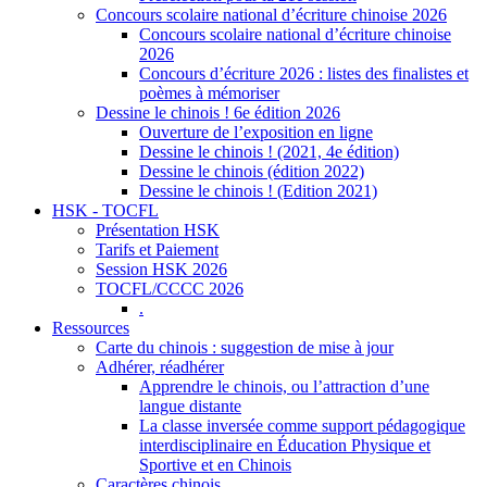
Concours scolaire national d’écriture chinoise 2026
Concours scolaire national d’écriture chinoise
2026
Concours d’écriture 2026 : listes des finalistes et
poèmes à mémoriser
Dessine le chinois ! 6e édition 2026
Ouverture de l’exposition en ligne
Dessine le chinois ! (2021, 4e édition)
Dessine le chinois (édition 2022)
Dessine le chinois ! (Edition 2021)
HSK - TOCFL
Présentation HSK
Tarifs et Paiement
Session HSK 2026
TOCFL/CCCC 2026
.
Ressources
Carte du chinois : suggestion de mise à jour
Adhérer, réadhérer
Apprendre le chinois, ou l’attraction d’une
langue distante
La classe inversée comme support pédagogique
interdisciplinaire en Éducation Physique et
Sportive et en Chinois
Caractères chinois