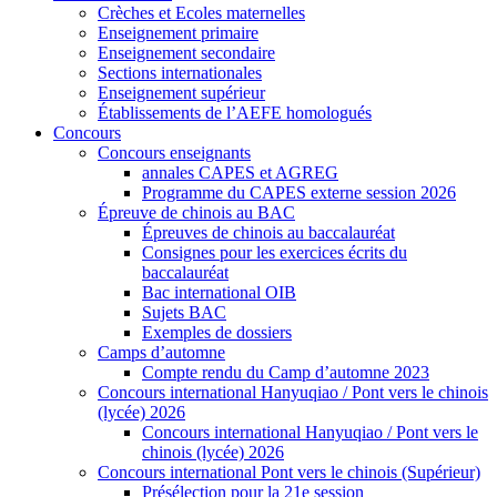
Crèches et Ecoles maternelles
Enseignement primaire
Enseignement secondaire
Sections internationales
Enseignement supérieur
Établissements de l’AEFE homologués
Concours
Concours enseignants
annales CAPES et AGREG
Programme du CAPES externe session 2026
Épreuve de chinois au BAC
Épreuves de chinois au baccalauréat
Consignes pour les exercices écrits du
baccalauréat
Bac international OIB
Sujets BAC
Exemples de dossiers
Camps d’automne
Compte rendu du Camp d’automne 2023
Concours international Hanyuqiao / Pont vers le chinois
(lycée) 2026
Concours international Hanyuqiao / Pont vers le
chinois (lycée) 2026
Concours international Pont vers le chinois (Supérieur)
Présélection pour la 21e session