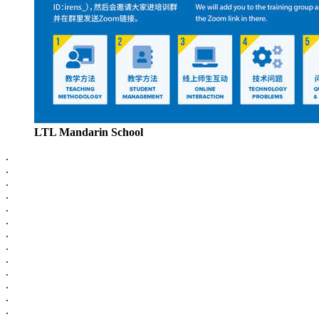
LTL Mandarin School
.
.
.
.
.
.
.
.
.
.
.
.
.