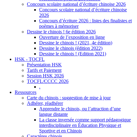
Concours scolaire national d’écriture chinoise 2026
Concours scolaire national d’écriture chinoise
2026
Concours d’écriture 2026 : listes des finalistes et
poèmes à mémoriser
Dessine le chinois ! 6e édition 2026
Ouverture de l’exposition en ligne
Dessine le chinois ! (2021, 4e édition)
Dessine le chinois (édition 2022)
Dessine le chinois ! (Edition 2021)
HSK - TOCFL
Présentation HSK
Tarifs et Paiement
Session HSK 2026
TOCFL/CCCC 2026
.
Ressources
Carte du chinois : suggestion de mise à jour
Adhérer, réadhérer
Apprendre le chinois, ou l’attraction d’une
langue distante
La classe inversée comme support pédagogique
interdisciplinaire en Éducation Physique et
Sportive et en Chinois
Caractères chinois