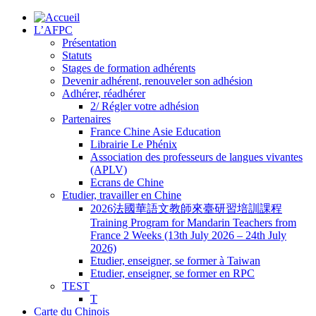
L’AFPC
Présentation
Statuts
Stages de formation adhérents
Devenir adhérent, renouveler son adhésion
Adhérer, réadhérer
2/ Régler votre adhésion
Partenaires
France Chine Asie Education
Librairie Le Phénix
Association des professeurs de langues vivantes
(APLV)
Ecrans de Chine
Etudier, travailler en Chine
2026法國華語文教師來臺研習培訓課程
Training Program for Mandarin Teachers from
France 2 Weeks (13th July 2026 – 24th July
2026)
Etudier, enseigner, se former à Taiwan
Etudier, enseigner, se former en RPC
TEST
T
Carte du Chinois