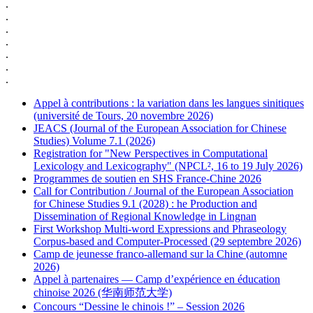
.
.
.
.
.
.
.
Appel à contributions : la variation dans les langues sinitiques
(université de Tours, 20 novembre 2026)
JEACS (Journal of the European Association for Chinese
Studies) Volume 7.1 (2026)
Registration for "New Perspectives in Computational
Lexicology and Lexicography" (NPCL², 16 to 19 July 2026)
Programmes de soutien en SHS France-Chine 2026
Call for Contribution / Journal of the European Association
for Chinese Studies 9.1 (2028) : he Production and
Dissemination of Regional Knowledge in Lingnan
First Workshop Multi-word Expressions and Phraseology
Corpus-based and Computer-Processed (29 septembre 2026)
Camp de jeunesse franco-allemand sur la Chine (automne
2026)
Appel à partenaires — Camp d’expérience en éducation
chinoise 2026 (华南师范大学)
Concours “Dessine le chinois !” – Session 2026