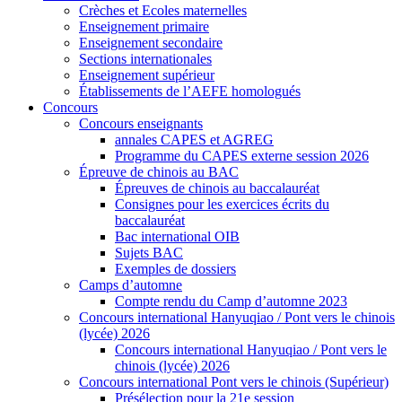
Crèches et Ecoles maternelles
Enseignement primaire
Enseignement secondaire
Sections internationales
Enseignement supérieur
Établissements de l’AEFE homologués
Concours
Concours enseignants
annales CAPES et AGREG
Programme du CAPES externe session 2026
Épreuve de chinois au BAC
Épreuves de chinois au baccalauréat
Consignes pour les exercices écrits du
baccalauréat
Bac international OIB
Sujets BAC
Exemples de dossiers
Camps d’automne
Compte rendu du Camp d’automne 2023
Concours international Hanyuqiao / Pont vers le chinois
(lycée) 2026
Concours international Hanyuqiao / Pont vers le
chinois (lycée) 2026
Concours international Pont vers le chinois (Supérieur)
Présélection pour la 21e session