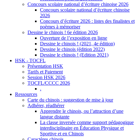
Concours scolaire national d’écriture chinoise 2026
Concours scolaire national d’écriture chinoise
2026
Concours d’écriture 2026 : listes des finalistes et
poèmes à mémoriser
Dessine le chinois ! 6e édition 2026
Ouverture de l’exposition en ligne
Dessine le chinois ! (2021, 4e édition)
Dessine le chinois (édition 2022)
Dessine le chinois ! (Edition 2021)
HSK - TOCFL
Présentation HSK
Tarifs et Paiement
Session HSK 2026
TOCFL/CCCC 2026
.
Ressources
Carte du chinois : suggestion de mise à jour
Adhérer, réadhérer
Apprendre le chinois, ou l’attraction d’une
langue distante
La classe inversée comme support pédagogique
interdisciplinaire en Éducation Physique et
Sportive et en Chinois
Caractères chinois