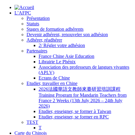
L’AFPC
Présentation
Statuts
Stages de formation adhérents
Devenir adhérent, renouveler son adhésion
Adhérer, réadhérer
2/ Régler votre adhésion
Partenaires
France Chine Asie Education
Librairie Le Phénix
Association des professeurs de langues vivantes
(APLV)
Ecrans de Chine
Etudier, travailler en Chine
2026法國華語文教師來臺研習培訓課程
Training Program for Mandarin Teachers from
France 2 Weeks (13th July 2026 – 24th July
2026)
Etudier, enseigner, se former à Taiwan
Etudier, enseigner, se former en RPC
TEST
T
Carte du Chinois