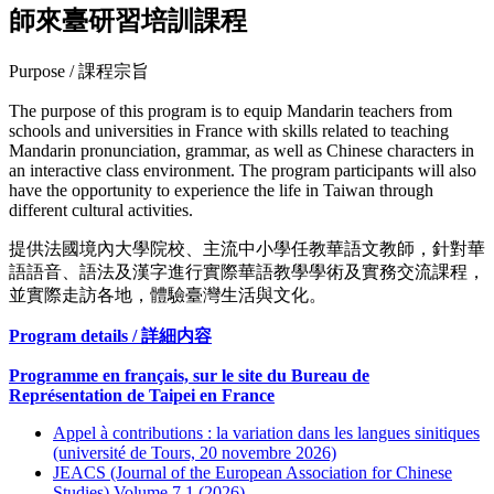
師來臺研習培訓課程
Purpose / 課程宗旨
The purpose of this program is to equip Mandarin teachers from
schools and universities in France with skills related to teaching
Mandarin pronunciation, grammar, as well as Chinese characters in
an interactive class environment. The program participants will also
have the opportunity to experience the life in Taiwan through
different cultural activities.
提供法國境內大學院校、主流中小學任教華語文教師，針對華
語語音、語法及漢字進行實際華語教學學術及實務交流課程，
並實際走訪各地，體驗臺灣生活與文化。
Program details / 詳細内容
Programme en français, sur le site du Bureau de
Représentation de Taipei en France
Appel à contributions : la variation dans les langues sinitiques
(université de Tours, 20 novembre 2026)
JEACS (Journal of the European Association for Chinese
Studies) Volume 7.1 (2026)