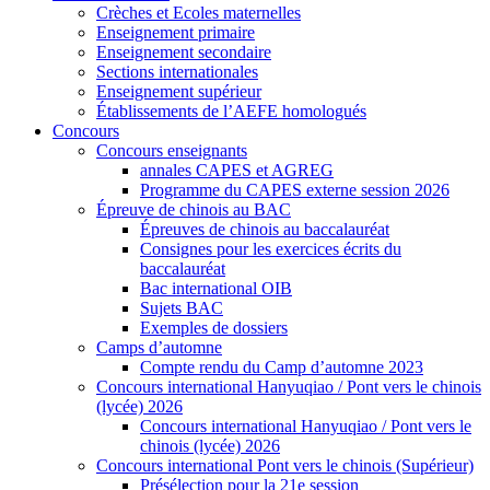
Crèches et Ecoles maternelles
Enseignement primaire
Enseignement secondaire
Sections internationales
Enseignement supérieur
Établissements de l’AEFE homologués
Concours
Concours enseignants
annales CAPES et AGREG
Programme du CAPES externe session 2026
Épreuve de chinois au BAC
Épreuves de chinois au baccalauréat
Consignes pour les exercices écrits du
baccalauréat
Bac international OIB
Sujets BAC
Exemples de dossiers
Camps d’automne
Compte rendu du Camp d’automne 2023
Concours international Hanyuqiao / Pont vers le chinois
(lycée) 2026
Concours international Hanyuqiao / Pont vers le
chinois (lycée) 2026
Concours international Pont vers le chinois (Supérieur)
Présélection pour la 21e session