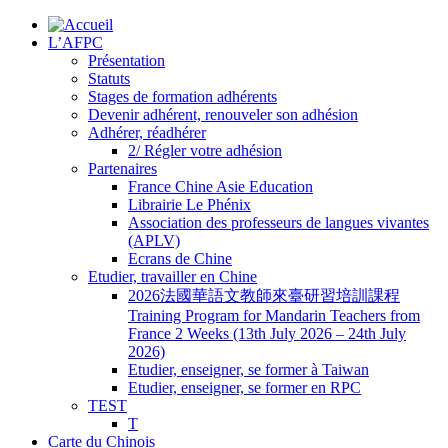
L’AFPC
Présentation
Statuts
Stages de formation adhérents
Devenir adhérent, renouveler son adhésion
Adhérer, réadhérer
2/ Régler votre adhésion
Partenaires
France Chine Asie Education
Librairie Le Phénix
Association des professeurs de langues vivantes
(APLV)
Ecrans de Chine
Etudier, travailler en Chine
2026法國華語文教師來臺研習培訓課程
Training Program for Mandarin Teachers from
France 2 Weeks (13th July 2026 – 24th July
2026)
Etudier, enseigner, se former à Taiwan
Etudier, enseigner, se former en RPC
TEST
T
Carte du Chinois