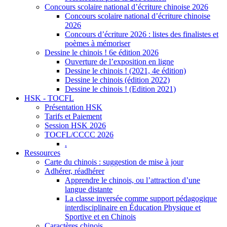
Concours scolaire national d’écriture chinoise 2026
Concours scolaire national d’écriture chinoise
2026
Concours d’écriture 2026 : listes des finalistes et
poèmes à mémoriser
Dessine le chinois ! 6e édition 2026
Ouverture de l’exposition en ligne
Dessine le chinois ! (2021, 4e édition)
Dessine le chinois (édition 2022)
Dessine le chinois ! (Edition 2021)
HSK - TOCFL
Présentation HSK
Tarifs et Paiement
Session HSK 2026
TOCFL/CCCC 2026
.
Ressources
Carte du chinois : suggestion de mise à jour
Adhérer, réadhérer
Apprendre le chinois, ou l’attraction d’une
langue distante
La classe inversée comme support pédagogique
interdisciplinaire en Éducation Physique et
Sportive et en Chinois
Caractères chinois